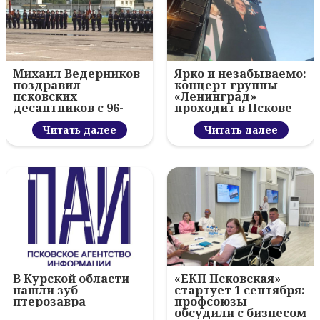
Михаил Ведерников
Ярко и незабываемо:
поздравил
концерт группы
псковских
«Ленинград»
десантников с 96-
проходит в Пскове
летием ВДВ и
вручил награды
Читать далее
Читать далее
В Курской области
«ЕКП Псковская»
нашли зуб
стартует 1 сентября:
птерозавра
профсоюзы
обсудили с бизнесом