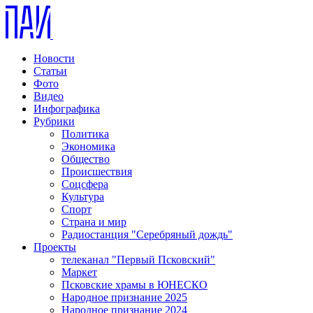
Новости
Статьи
Фото
Видео
Инфографика
Рубрики
Политика
Экономика
Общество
Происшествия
Соцсфера
Культура
Спорт
Страна и мир
Радиостанция "Серебряный дождь"
Проекты
телеканал "Первый Псковский"
Маркет
Псковские храмы в ЮНЕСКО
Народное признание 2025
Народное признание 2024