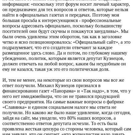
информация: «поскольку этот форум носит личный характер,
он предназначен для тех вопросов и ответов, которые нельзя
найти в официальных газетах и передачах. Поэтому моя
большая просьба к интересующимся - профессиональные
вопросы адресовать официально, поскольку большинству
посетителей они будут скучны и покажутся занудливы». Мы
были очень удивлены этим оборотом, так как в заголовке
четко и ясно позиционировалось: «Официальный сайт», а это
подразумевает, что его создатели отвечают за каждое
размещенное здесь слово. Да и потом, по глубокому нашему
убеждению, политик, которым является депутат Кузнецов,
должен отвечать на любой вопрос, каким бы неудобным он
ему не казался, такая уж это его политическая доля.
И, тем не менее, на некоторые из свои вопросов мы все же
ответ получили. Михаил Кузнецов признался в
финансировании газет «Панорама» и «Так надо», в том, что у
него нет имиджмейкера, что он не травился продукцией
своего предприятия. На самые важные вопросы о фабрике
«Славянка» и едином социальном налоге мы ответа не
получили. Но каково же было наше удивление, когда сегодня,
зайдя на сайт, мы увидели, что 80% наших вопросов, а
соответственно ответов депутата исчезли. То есть была
проявлена жесткая цензура со стороны человека, который сам
нам заявлял, что он считает, «что журналистам надо давать