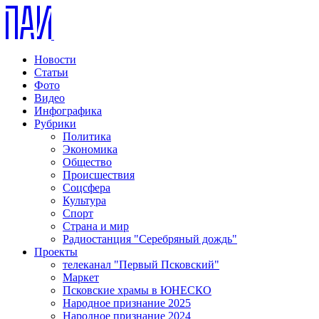
Новости
Статьи
Фото
Видео
Инфографика
Рубрики
Политика
Экономика
Общество
Происшествия
Соцсфера
Культура
Спорт
Страна и мир
Радиостанция "Серебряный дождь"
Проекты
телеканал "Первый Псковский"
Маркет
Псковские храмы в ЮНЕСКО
Народное признание 2025
Народное признание 2024