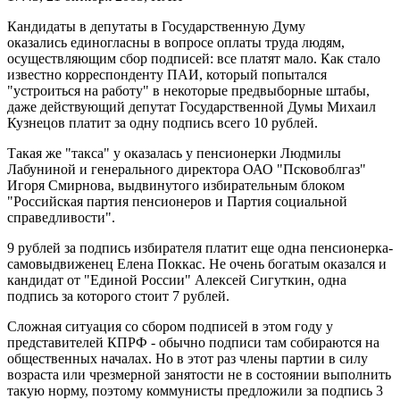
Кандидаты в депутаты в Государственную Думу
оказались единогласны в вопросе оплаты труда людям,
осуществляющим сбор подписей: все платят мало. Как стало
известно корреспонденту ПАИ, который попытался
"устроиться на работу" в некоторые предвыборные штабы,
даже действующий депутат Государственной Думы Михаил
Кузнецов платит за одну подпись всего 10 рублей.
Такая же "такса" у оказалась у пенсионерки Людмилы
Лабуниной и генерального директора ОАО "Псковоблгаз"
Игоря Смирнова, выдвинутого избирательным блоком
"Российская партия пенсионеров и Партия социальной
справедливости".
9 рублей за подпись избирателя платит еще одна пенсионерка-
самовыдвиженец Елена Поккас. Не очень богатым оказался и
кандидат от "Единой России" Алексей Сигуткин, одна
подпись за которого стоит 7 рублей.
Сложная ситуация со сбором подписей в этом году у
представителей КПРФ - обычно подписи там собираются на
общественных началах. Но в этот раз члены партии в силу
возраста или чрезмерной занятости не в состоянии выполнить
такую норму, поэтому коммунисты предложили за подпись 3