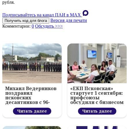
рубля.
Подписывайтесь на канал ПАИ в MAХ
Версия для печати
Получить код для блога
Комментарии:
0
Обсудить >>>
Михаил Ведерников
«ЕКП Псковская»
поздравил
стартует 1 сентября:
псковских
профсоюзы
десантников с 96-
обсудили с бизнесом
летием ВДВ и
новый цифровой
вручил награды
Читать далее
проект
Читать далее