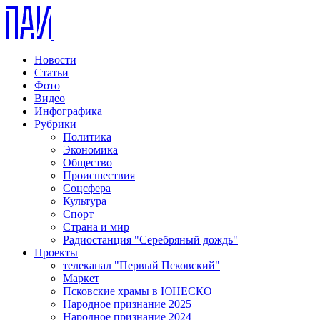
Новости
Статьи
Фото
Видео
Инфографика
Рубрики
Политика
Экономика
Общество
Происшествия
Соцсфера
Культура
Спорт
Страна и мир
Радиостанция "Серебряный дождь"
Проекты
телеканал "Первый Псковский"
Маркет
Псковские храмы в ЮНЕСКО
Народное признание 2025
Народное признание 2024