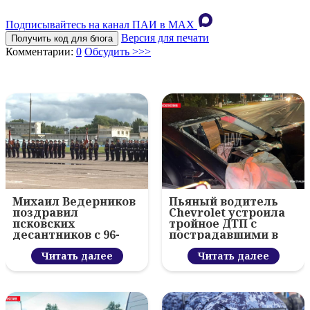
Подписывайтесь на канал ПАИ в MAХ
Версия для печати
Получить код для блога
Комментарии:
0
Обсудить >>>
Михаил Ведерников
Пьяный водитель
поздравил
Chevrolet устроила
псковских
тройное ДТП с
десантников с 96-
пострадавшими в
летием ВДВ и
Пскове
вручил награды
Читать далее
Читать далее