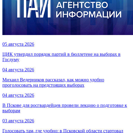
05 августа 2026
ЦИК утвердил порядок партий в бюллетене на выборах в
Госдуму
04 августа 2026
Михаил Ведерников рассказал, как можно удобно
проголосовать на предстоящих выборах
04 августа 2026
В Пскове для росгвардейцев провели лекцию о подготовке к
выборам
03 августа 2026
Голосовать там, где удобно: в Псковской области стартовал