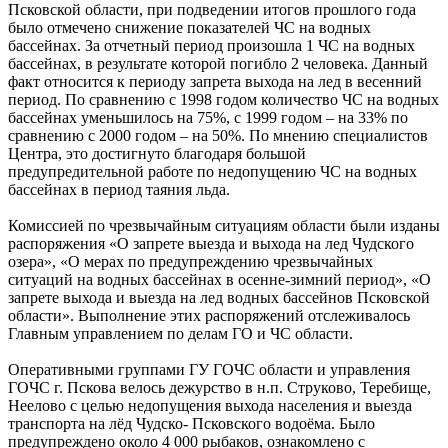
Псковской области, при подведении итогов прошлого года
было отмечено снижение показателей ЧС на водных
бассейнах. За отчетный период произошла 1 ЧС на водных
бассейнах, в результате которой погибло 2 человека. Данный
факт относится к периоду запрета выхода на лед в весенний
период. По сравнению с 1998 годом количество ЧС на водных
бассейнах уменьшилось на 75%, с 1999 годом – на 33% по
сравнению с 2000 годом – на 50%. По мнению специалистов
Центра, это достигнуто благодаря большой
предупредительной работе по недопущению ЧС на водных
бассейнах в период таяния льда.
Комиссией по чрезвычайным ситуациям области были изданы
распоряжения «О запрете выезда и выхода на лед Чудского
озера», «О мерах по предупреждению чрезвычайных
ситуаций на водных бассейнах в осенне-зимний период», «О
запрете выхода и выезда на лед водных бассейнов Псковской
области». Выполнение этих распоряжений отслеживалось
Главным управлением по делам ГО и ЧС области.
Оперативными группами ГУ ГОЧС области и управления
ГОЧС г. Пскова велось дежурство в н.п. Струково, Теребище,
Неелово с целью недопущения выхода населения и выезда
транспорта на лёд Чудско- Псковского водоёма. Было
предупреждено около 4 000 рыбаков, ознакомлено с