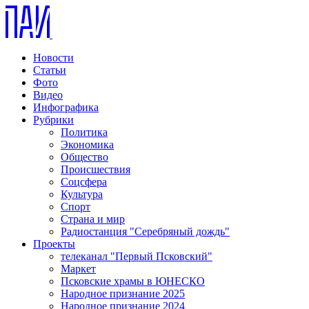
Новости
Статьи
Фото
Видео
Инфографика
Рубрики
Политика
Экономика
Общество
Происшествия
Соцсфера
Культура
Спорт
Страна и мир
Радиостанция "Серебряный дождь"
Проекты
телеканал "Первый Псковский"
Маркет
Псковские храмы в ЮНЕСКО
Народное признание 2025
Народное признание 2024