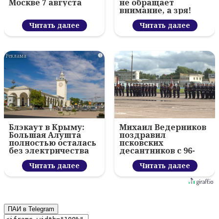
Москве 7 августа
не обращает
внимание, а зря!
Читать далее
Читать далее
i
Блэкаут в Крыму:
Михаил Ведерников
Большая Алушта
поздравил
полностью осталась
псковских
без электричества
десантников с 96-
летием ВДВ и
Читать далее
вручил награды
Читать далее
ПАИ в Telegram