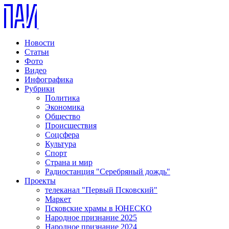
Новости
Статьи
Фото
Видео
Инфографика
Рубрики
Политика
Экономика
Общество
Происшествия
Соцсфера
Культура
Спорт
Страна и мир
Радиостанция "Серебряный дождь"
Проекты
телеканал "Первый Псковский"
Маркет
Псковские храмы в ЮНЕСКО
Народное признание 2025
Народное признание 2024