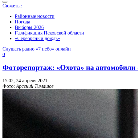
Сюжеты:
Районные новости
Погода
Выборы-2026
Газификация Псковской области
«Серебряный дождь»
Слушать радио «7 небо» онлайн
0
Фоторепортаж: «Охота» на автомобили 
15:02, 24 апреля 2021
Фото:
Арсений Тимашов