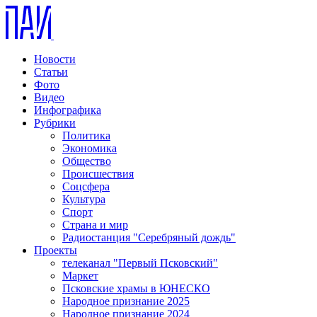
Новости
Статьи
Фото
Видео
Инфографика
Рубрики
Политика
Экономика
Общество
Происшествия
Соцсфера
Культура
Спорт
Страна и мир
Радиостанция "Серебряный дождь"
Проекты
телеканал "Первый Псковский"
Маркет
Псковские храмы в ЮНЕСКО
Народное признание 2025
Народное признание 2024