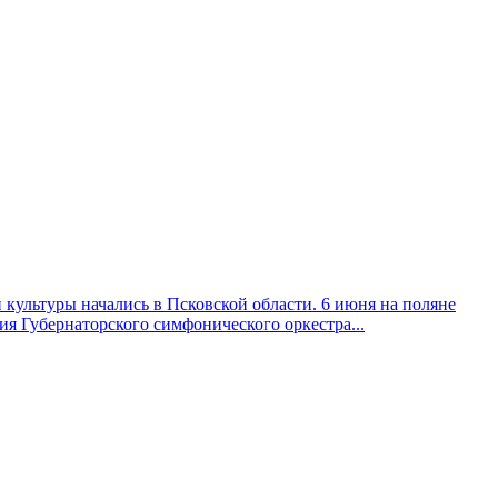
культуры начались в Псковской области. 6 июня на поляне
я Губернаторского симфонического оркестра...