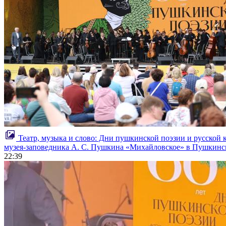
Театр, музыка и слово: Дни пушкинской поэзии и русской 
музея-заповедника А. С. Пушкина «Михайловское» в Пушкински
22:39