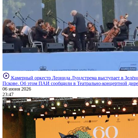
Камерный оркестр Леонида Лундстрема выступает в Зелён
Пскове. Об этом ПАИ сообщили в Театрально-концертной дире
06 июня 2026
23:47