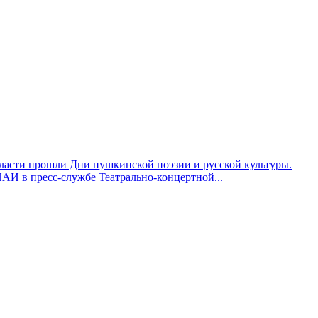
асти прошли Дни пушкинской поэзии и русской культуры.
АИ в пресс-службе Театрально-концертной...