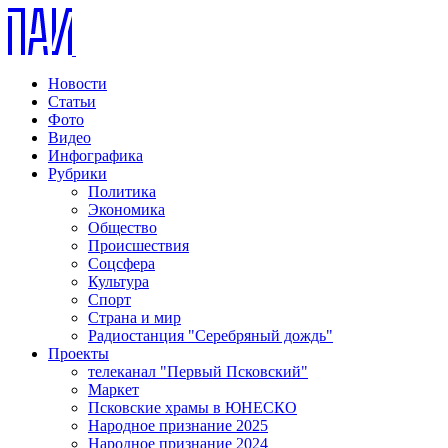
Новости
Статьи
Фото
Видео
Инфографика
Рубрики
Политика
Экономика
Общество
Происшествия
Соцсфера
Культура
Спорт
Страна и мир
Радиостанция "Серебряный дождь"
Проекты
телеканал "Первый Псковский"
Маркет
Псковские храмы в ЮНЕСКО
Народное признание 2025
Народное признание 2024