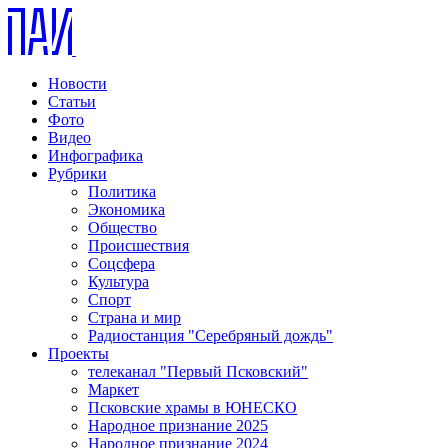
Новости
Статьи
Фото
Видео
Инфографика
Рубрики
Политика
Экономика
Общество
Происшествия
Соцсфера
Культура
Спорт
Страна и мир
Радиостанция "Серебряный дождь"
Проекты
телеканал "Первый Псковский"
Маркет
Псковские храмы в ЮНЕСКО
Народное признание 2025
Народное признание 2024