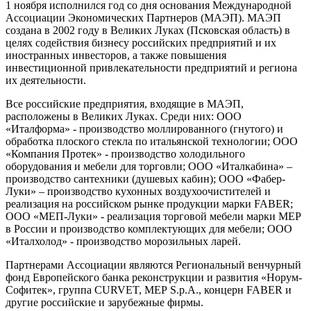
1 ноября исполнился год со дня основания Международной
Ассоциации Экономических Партнеров (МАЭП). МАЭП
создана в 2002 году в Великих Луках (Псковская область) в
целях содействия бизнесу российских предприятий и их
иностранных инвесторов, а также повышения
инвестиционной привлекательности предприятий и региона
их деятельности.
Все российские предприятия, входящие в МАЭП,
расположены в Великих Луках. Среди них: ООО
«Италформа» - производство моллированного (гнутого) и
обработка плоского стекла по итальянской технологии; ООО
«Компания Протек» - производство холодильного
оборудования и мебели для торговли; ООО «Италкабина» –
производство сантехники (душевых кабин); ООО «Фабер-
Луки» – производство кухонных воздухоочистителей и
реализация на российском рынке продукции марки FABER;
ООО «МЕП-Луки» - реализация торговой мебели марки MEP
в России и производство комплектующих для мебели; ООО
«Италхолод» - производство морозильных ларей.
Партнерами Ассоциации являются Региональный венчурный
фонд Европейского банка реконструкции и развития «Норум-
Софитек», группа CURVET, MEP
S
.
p
.
A
., концерн
FABER
и
другие российские и зарубежные фирмы.