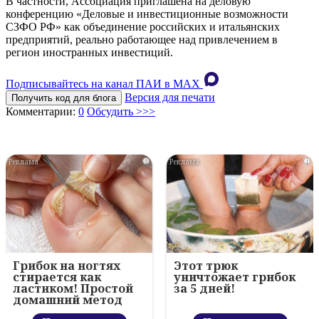
В частности, Ассоциация приглашена на деловую
конференцию «Деловые и инвестиционные возможности
СЗФО РФ» как объединение российских и итальянских
предприятий, реально работающее над привлечением в
регион иностранных инвестиций.
Подписывайтесь на канал ПАИ в MAХ
Версия для печати
Получить код для блога
Комментарии:
0
Обсудить >>>
i
i
Грибок на ногтях
Этот трюк
стирается как
уничтожает грибок
ластиком! Простой
за 5 дней!
домашний метод