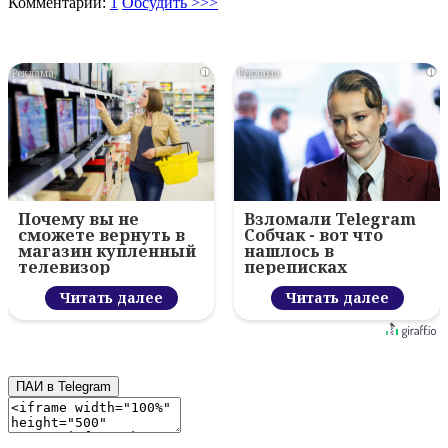
Комментарии:
1
Обсудить >>>
i
i
Почему вы не
Взломали Telegram
сможете вернуть в
Собчак - вот что
магазин купленный
нашлось в
телевизор
переписках
Читать далее
Читать далее
ПАИ в Telegram