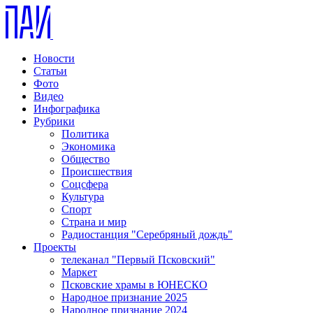
Новости
Статьи
Фото
Видео
Инфографика
Рубрики
Политика
Экономика
Общество
Происшествия
Соцсфера
Культура
Спорт
Страна и мир
Радиостанция "Серебряный дождь"
Проекты
телеканал "Первый Псковский"
Маркет
Псковские храмы в ЮНЕСКО
Народное признание 2025
Народное признание 2024