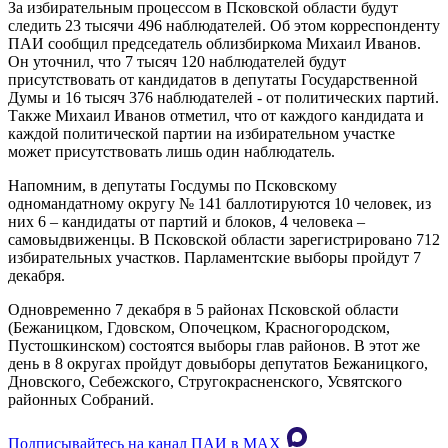
За избирательным процессом в Псковской области будут
следить 23 тысячи 496 наблюдателей. Об этом корреспонденту
ПАИ сообщил председатель облизбиркома Михаил Иванов.
Он уточнил, что 7 тысяч 120 наблюдателей будут
присутствовать от кандидатов в депутаты Государственной
Думы и 16 тысяч 376 наблюдателей - от политических партий.
Также Михаил Иванов отметил, что от каждого кандидата и
каждой политической партии на избирательном участке
может присутствовать лишь один наблюдатель.
Напомним, в депутаты Госдумы по Псковскому
одномандатному округу № 141 баллотируются 10 человек, из
них 6 – кандидаты от партий и блоков, 4 человека –
самовыдвиженцы. В Псковской области зарегистрировано 712
избирательных участков. Парламентские выборы пройдут 7
декабря.
Одновременно 7 декабря в 5 районах Псковской области
(Бежаницком, Гдовском, Опочецком, Красногородском,
Пустошкинском) состоятся выборы глав районов. В этот же
день в 8 округах пройдут довыборы депутатов Бежаницкого,
Дновского, Себежского, Стругокрасненского, Усвятского
районных Собраний.
Подписывайтесь на канал ПАИ в MAХ