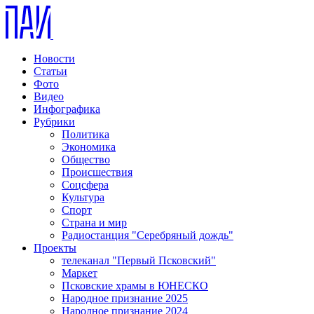
Новости
Статьи
Фото
Видео
Инфографика
Рубрики
Политика
Экономика
Общество
Происшествия
Соцсфера
Культура
Спорт
Страна и мир
Радиостанция "Серебряный дождь"
Проекты
телеканал "Первый Псковский"
Маркет
Псковские храмы в ЮНЕСКО
Народное признание 2025
Народное признание 2024