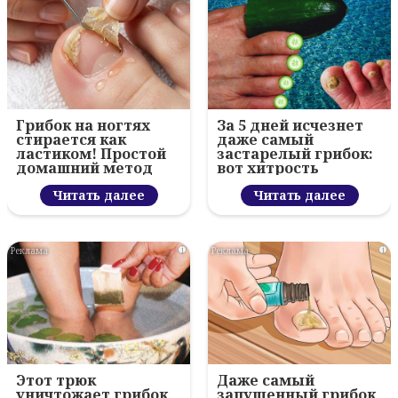
Грибок на ногтях
За 5 дней исчезнет
стирается как
даже самый
ластиком! Простой
застарелый грибок:
домашний метод
вот хитрость
Читать далее
Читать далее
i
i
Этот трюк
Даже самый
уничтожает грибок
запущенный грибок