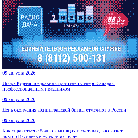
09 августа 2026
Игорь Руденя поздравил строителей Северо-Запада с
профессиональным праздником
09 августа 2026
День окончания Ленинградской битвы отмечают в России
09 августа 2026
Как справиться с болью в мышцах и суставах, расскажет
доктор Васильев в «Секретах тела»