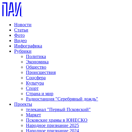
Новости
Статьи
Фото
Видео
Инфографика
Рубрики
Политика
Экономика
Общество
Происшествия
Соцсфера
Культура
Спорт
Страна и мир
Радиостанция "Серебряный дождь"
Проекты
телеканал "Первый Псковский"
Маркет
Псковские храмы в ЮНЕСКО
Народное признание 2025
Народное признание 2024