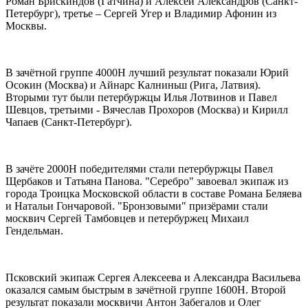
Роман Брискиндов (Гатчина) и Алексей Александров (Санкт-
Петербург), третье – Сергей Угер и Владимир Афонин из
Москвы.
В зачётной группе 4000Н лучший результат показали Юрий
Осокин (Москва) и Айнарс Калниньш (Рига, Латвия).
Вторыми тут были петербуржцы Илья Лотвинов и Павел
Шевцов, третьими - Вячеслав Прохоров (Москва) и Кирилл
Чапаев (Санкт-Петербург).
В зачёте 2000Н победителями стали петербуржцы Павел
Щербаков и Татьяна Панова. "Серебро" завоевал экипаж из
города Троицка Московской области в составе Романа Беляева
и Натальи Гончаровой. "Бронзовыми" призёрами стали
москвич Сергей Тамбовцев и петербуржец Михаил
Гендельман.
Псковский экипаж Сергея Алексеева и Александра Васильева
оказался самым быстрым в зачётной группе 1600Н. Второй
результат показали москвичи Антон Забегалов и Олег