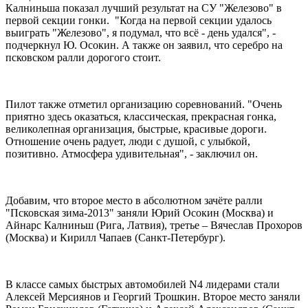
Калниньша показал лучший результат на СУ "Железово" в
первой секции гонки. "Когда на первой секции удалось
выиграть "Железово", я подумал, что всё - день удался", -
подчеркнул Ю. Осокин. А также он заявил, что серебро на
псковском ралли дорогого стоит.
Пилот также отметил организацию соревнований. "Очень
приятно здесь оказаться, классическая, прекрасная гонка,
великолепная организация, быстрые, красивые дороги.
Отношение очень радует, люди с душой, с улыбкой,
позитивно. Атмосфера удивительная", - заключил он.
Добавим, что второе место в абсолютном зачёте ралли
"Псковская зима-2013" заняли Юрий Осокин (Москва) и
Айнарс Калниньш (Рига, Латвия), третье – Вячеслав Прохоров
(Москва) и Кирилл Чапаев (Санкт-Петербург).
В классе самых быстрых автомобилей N4 лидерами стали
Алексей Мерсиянов и Георгий Трошкин. Второе место заняли