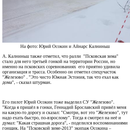
На фото: Юрий Осокин и Айнарс Калниньш
А. Калниньш также отметил, что ралли "Псковская зима"
стало для него третьей гонкой на территории России, но
именно на псковских соревнованиях его приятно удивила
организация и трасса. Особенно он отметил спецучасток
"Железово" . "Это чисто Южная Эстония, так что ехал как
дома", - сказал штурман.
Его пилот Юрий Осокин тоже выделил СУ "Железово".
"Когда я пришёл в гонки, Геннадий Брославский привёл меня
на какую-то дорогу и сказал: "Смотри, вот это "Железово", тут
надо ехать быстро, по-взрослому". Тогда я смотрел на неё и
думал: "Какая страшная дорога", - поделился воспоминаниями
гонщик. На "Псковской зиме-2013" экипаж Осокина –