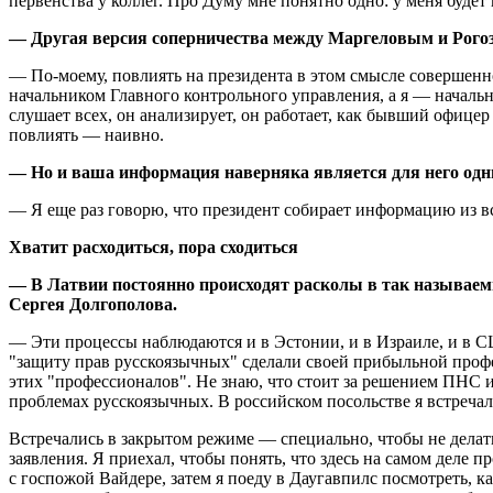
первенства у коллег. Про Думу мне понятно одно: у меня буде
— Другая версия соперничества между Маргеловым и Рого
— По-моему, повлиять на президента в этом смысле совершен
начальником Главного контрольного управления, а я — началь
слушает всех, он анализирует, он работает, как бывший офице
повлиять — наивно.
— Но и ваша информация наверняка является для него одн
— Я еще раз говорю, что президент собирает информацию из в
Хватит расходиться, пора сходиться
— В Латвии постоянно происходят расколы в так называемы
Сергея Долгополова.
— Эти процессы наблюдаются и в Эстонии, и в Израиле, и в С
"защиту прав русскоязычных" сделали своей прибыльной профес
этих "профессионалов". Не знаю, что стоит за решением ПНС и
проблемах русскоязычных. В российском посольстве я встреча
Встречались в закрытом режиме — специально, чтобы не делать
заявления. Я приехал, чтобы понять, что здесь на самом деле 
с госпожой Вайдере, затем я поеду в Даугавпилс посмотреть, 