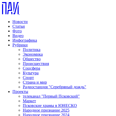
Новости
Статьи
Фото
Видео
Инфографика
Рубрики
Политика
Экономика
Общество
Происшествия
Соцсфера
Культура
Спорт
Страна и мир
Радиостанция "Серебряный дождь"
Проекты
телеканал "Первый Псковский"
Маркет
Псковские храмы в ЮНЕСКО
Народное признание 2025
Народное признание 2024