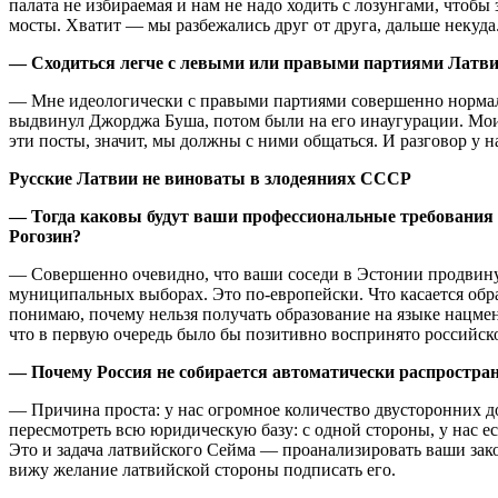
палата не избираемая и нам не надо ходить с лозунгами, чтоб
мосты. Хватит — мы разбежались друг от друга, дальше некуда.
— Сходиться легче с левыми или правыми партиями Латв
— Мне идеологически с правыми партиями совершенно нормаль
выдвинул Джорджа Буша, потом были на его инаугурации. Мои 
эти посты, значит, мы должны с ними общаться. И разговор у 
Русские Латвии не виноваты в злодеяниях СССР
— Тогда каковы будут ваши профессиональные требования к
Рогозин?
— Совершенно очевидно, что ваши соседи в Эстонии продвинул
муниципальных выборах. Это по-европейски. Что касается обр
понимаю, почему нельзя получать образование на языке нацме
что в первую очередь было бы позитивно воспринято российск
— Почему Россия не собирается автоматически распростран
— Причина проста: у нас огромное количество двусторонних до
пересмотреть всю юридическую базу: с одной стороны, у нас е
Это и задача латвийского Сейма — проанализировать ваши закон
вижу желание латвийской стороны подписать его.