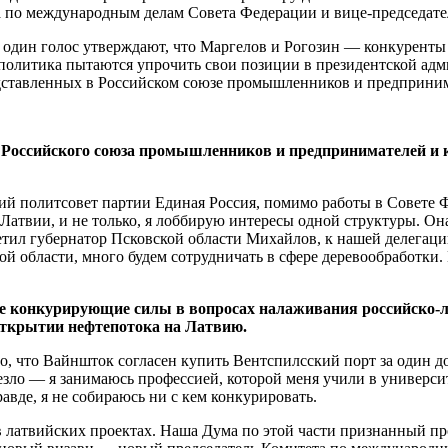
а по международным делам Совета Федерации и вице-председат
 один голос утверждают, что Маргелов и Рогозин — конкуренты
 политика пытаются упрочить свои позиции в президентской адм
едставленных в Российском союзе промышленников и предприни
т Российского союза промышленников и предпринимателей и 
ий политсовет партии Единая Россия, помимо работы в Совете Ф
 Латвии, и не только, я лоббирую интересы одной структуры. Он
тил губернатор Псковской области Михайлов, к нашей делегац
кой области, много будем сотрудничать в сфере деревообработк
е конкурирующие силы в вопросах налаживания российско-ла
 открытии нефтепотока на Латвию.
о, что Вайншток согласен купить Вентспилсский порт за один до
езло — я занимаюсь профессией, которой меня учили в университ
равде, я не собираюсь ни с кем конкурировать.
 латвийских проектах. Наша Дума по этой части признанный про