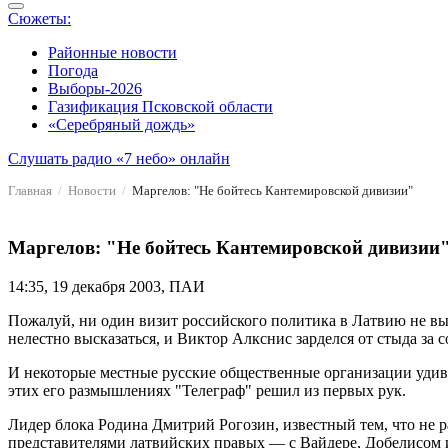
Сюжеты:
Районные новости
Погода
Выборы-2026
Газификация Псковской области
«Серебряный дождь»
Слушать радио «7 небо» онлайн
Главная
Новости
Маргелов: "Не бойтесь Кантемировской дивизии"
Маргелов: "Не бойтесь Кантемировской дивизии
14:35, 19 декабря 2003, ПАИ
Пожалуй, ни один визит российского политика в Латвию не вы
нелестно высказаться, и Виктор Алкснис зарделся от стыда за 
И некоторые местные русские общественные организации удивле
этих его размышлениях "Телеграф" решил из первых рук.
Лидер блока Родина Дмитрий Рогозин, известный тем, что не ра
представителями латвийских правых — с Вайдере, Добелисом и