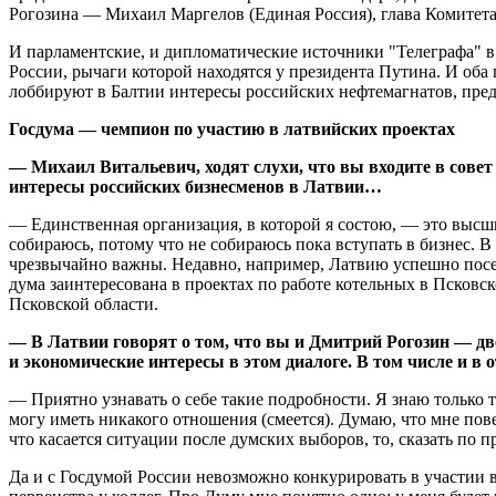
Рогозина — Михаил Маргелов (Единая Россия), глава Комитет
И парламентские, и дипломатические источники "Телеграфа" в
России, рычаги которой находятся у президента Путина. И оба
лоббируют в Балтии интересы российских нефтемагнатов, пр
Госдума — чемпион по участию в латвийских проектах
— Михаил Витальевич, ходят слухи, что вы входите в сове
интересы российских бизнесменов в Латвии…
— Единственная организация, в которой я состою, — это высш
собираюсь, потому что не собираюсь пока вступать в бизнес. В
чрезвычайно важны. Недавно, например, Латвию успешно посе
дума заинтересована в проектах по работе котельных в Псковс
Псковской области.
— В Латвии говорят о том, что вы и Дмитрий Рогозин — дв
и экономические интересы в этом диалоге. В том числе и в
— Приятно узнавать о себе такие подробности. Я знаю только т
могу иметь никакого отношения (смеется). Думаю, что мне пов
что касается ситуации после думских выборов, то, сказать по п
Да и с Госдумой России невозможно конкурировать в участии в