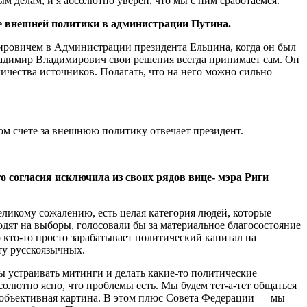
м делам, и я абсолютно уверен, что мы с ним сработаемся.
е внешней политики в администрации Путина.
ровичем в Администрации президента Ельцина, когда он был
Владимир Владимирович свои решения всегда принимает сам. Он
ичества источников. Полагать, что на него можно сильно
м счете за внешнюю политику отвечает президент.
 согласия исключила из своих рядов вице- мэра Риги
еликому сожалению, есть целая категория людей, которые
одят на выборы, голосовали бы за материальное благосостояние
 кто-то просто зарабатывает политический капитал на
ту русскоязычных.
ы устраивать митинги и делать какие-то политические
солютно ясно, что проблемы есть. Мы будем тет-а-тет общаться
и объективная картина. В этом плюс Совета Федерации — мы