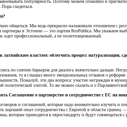
ы завоевывать популярность. Поэтому можем спокойно и прагмати
 Пора сходиться.
ии?
но общаться. Мы ведь прекрасно налаживали отношения с респ
партнеры в Эстонии — это партия ResPublica. Мы уважаем выбо
нас идет профессиональный, а не политизированный.
 латвийским властям: облегчить процесс натурализации, сде
ись по снятию барьеров для диалога значительно дальше. Негр
азования, то я слышал много эмоциональных отзывов о реформе
ньшинств. Пожалуй, эти два вопроса: участие неграждан в муни
ой политической элитой. То же можно сказать и о Парламентско
ять Соглашение о партнерстве и сотрудничестве с ЕС на но
говоров и соглашений, которые надо внимательно изучить и поня
сть хороший опыт сотрудничества с Европой в области границ —
ы, которые приводятся к евростандарту и будут совмещаться с р