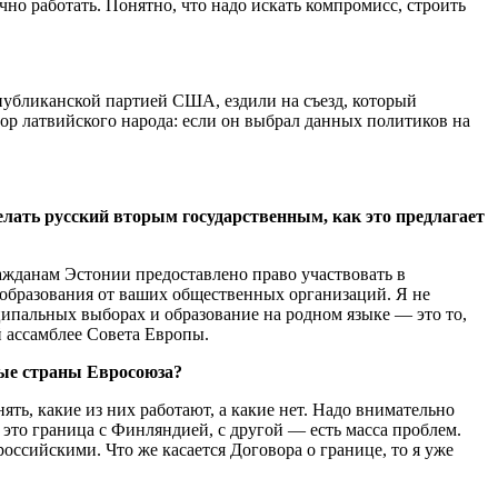
чно работать. Понятно, что надо искать компромисс, строить
убликанской партией США, ездили на съезд, который
р латвийского народа: если он выбрал данных политиков на
лать русский вторым государственным, как это предлагает
ажданам Эстонии предоставлено право участвовать в
 образования от ваших общественных организаций. Я не
ципальных выборах и образование на родном языке — это то,
й ассамблее Совета Европы.
вые страны Евросоюза?
ть, какие из них работают, а какие нет. Надо внимательно
 это граница с Финляндией, с другой — есть масса проблем.
оссийскими. Что же касается Договора о границе, то я уже