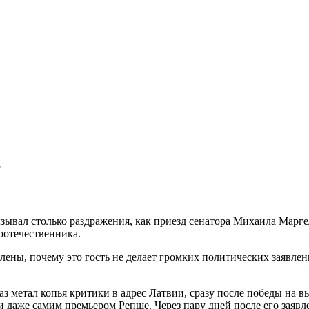
"
зывал столько раздражения, как приезд сенатора Михаила Марге
соотечественника.
ны, почему это гость не делает громких политических заявлений
з метал копья критики в адрес Латвии, сразу после победы на вы
 даже самим премьером Репше. Через пару дней после его заяв