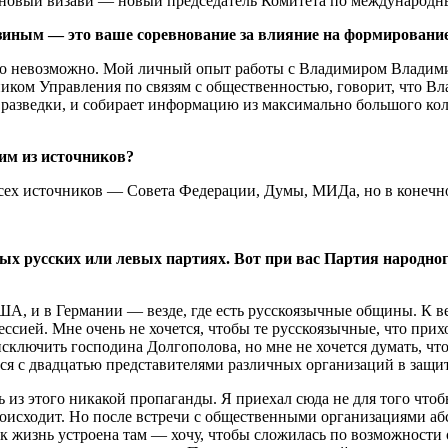
т новый визави — новый председатель Комитета по международны
зиным — это ваше соревнование за влияние на формировани
но невозможно. Мой личный опыт работы с Владимиром Владими
ником Управления по связям с общественностью, говорит, что 
р разведки, и собирает информацию из максимально большого кол
им из источников?
сех источников — Совета Федерации, Думы, МИДа, но в конечно
х русских или левых партиях. Вот при вас Партия народного
ША, и в Германии — везде, где есть русскоязычные общины. К в
сией. Мне очень не хочется, чтобы те русскоязычные, что прих
сключить господина Долгополова, но мне не хочется думать, что
лся с двадцатью представителями различных организаций в защи
 из этого никакой пропаганды. Я приехал сюда не для того чтоб
происходит. Но после встречи с общественными организациями аб
как жизнь устроена там — хочу, чтобы сложилась по возможност