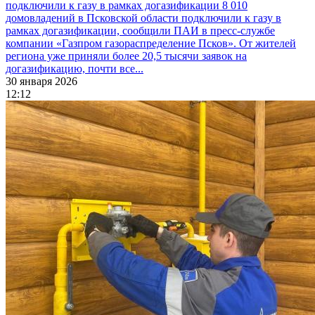
подключили к газу в рамках догазификации
8 010
домовладений в Псковской области подключили к газу в
рамках догазификации, сообщили ПАИ в пресс-службе
компании «Газпром газораспределение Псков». От жителей
региона уже приняли более 20,5 тысячи заявок на
догазификацию, почти все...
30 января 2026
12:12