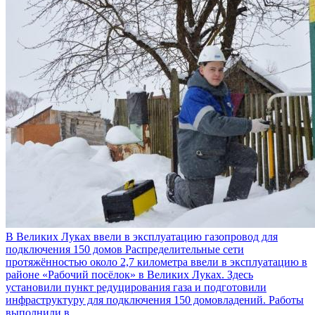
В Великих Луках ввели в эксплуатацию газопровод для
подключения 150 домов
Распределительные сети
протяжённостью около 2,7 километра ввели в эксплуатацию в
районе «Рабочий посёлок» в Великих Луках. Здесь
установили пункт редуцирования газа и подготовили
инфраструктуру для подключения 150 домовладений. Работы
выполнили в...