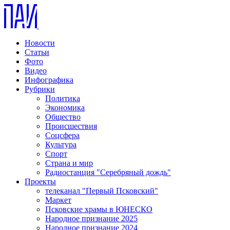
Новости
Статьи
Фото
Видео
Инфографика
Рубрики
Политика
Экономика
Общество
Происшествия
Соцсфера
Культура
Спорт
Страна и мир
Радиостанция "Серебряный дождь"
Проекты
телеканал "Первый Псковский"
Маркет
Псковские храмы в ЮНЕСКО
Народное признание 2025
Народное признание 2024