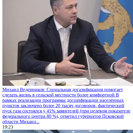
Михаил Ведерников: Социальная догазификация помогает
сделать жизнь в сельской местности более комфортной
В
рамках реализации программы догазификации населённых
пунктов заключено более 20 тысяч договоров, фактический
пуск газа состоялся у 41% заявителей (при целевом показателе
федерального центра 80 %), отметил губернатор Псковской
области Михаил...
19:23