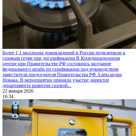
Более 1,1 миллиона домовладений в России подключили к
газовым сетям при догазификации
В Координационном
центре при Правительстве РФ состоялось заседание
федерального штаба по газификации под руководством
заместителя председателя Правительства РФ Александра
Новака. В мероприятии приняли участие директор
департамента развития газовой...
22 января 2026
16:34