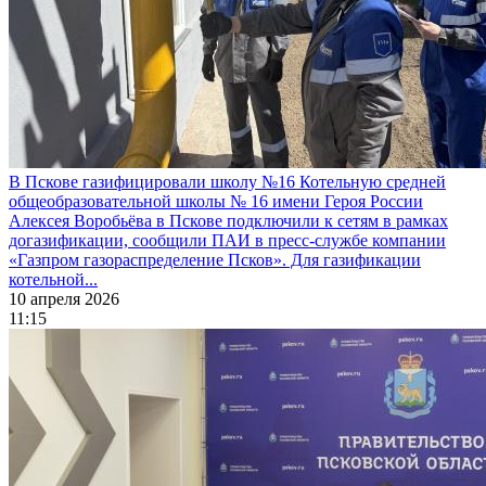
В Пскове газифицировали школу №16
Котельную средней
общеобразовательной школы № 16 имени Героя России
Алексея Воробьёва в Пскове подключили к сетям в рамках
догазификации, сообщили ПАИ в пресс-службе компании
«Газпром газораспределение Псков». Для газификации
котельной...
10 апреля 2026
11:15