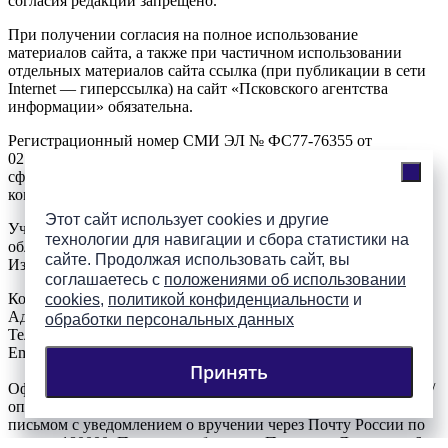
согласия редакции запрещено.
При получении согласия на полное использование
материалов сайта, а также при частичном использовании
отдельных материалов сайта ссылка (при публикации в сети
Internet — гиперссылка) на сайт «Псковского агентства
информации» обязательна.
Регистрационный номер СМИ ЭЛ № ФС77-76355 от
02.08.2019, выданный Федеральной службой по надзору в
сфере связи, информационных технологий и массовых
коммуникаций (Роскомнадзор).
Этот сайт использует cookies и другие
Учредитель (соучредители): Правительство Псковской
технологии для навигации и сбора статистики на
области, Автономная некоммерческая организация
сайте. Продолжая использовать сайт, вы
Издательский дом "МЕДИАЦЕНТР 60"
соглашаетесь с
положениями об использовании
Контакты редакции:
cookies
,
политикой конфиденциальности
и
Адреc: 180000, Псковская область, г. Псков, ул. Ленина, д.6а
обработки персональных данных
Телефон: 8(8112) 500-405
Email: redactor@informpskov.ru
Принять
Официальные запросы на размещение ответа на публикацию/
опровержения информации следует направлять заказным
письмом с уведомлением о вручении через Почту России по
адресу: 180000, Псковская область, г. Псков, ул. Ленина, д. 6а,