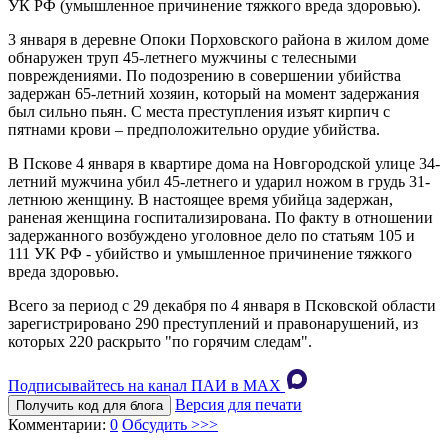
УК РФ (умышленное причинение тяжкого вреда здоровью).
3 января в деревне Опоки Порховского района в жилом доме
обнаружен труп 45-летнего мужчины с телесными
повреждениями. По подозрению в совершении убийства
задержан 65-летний хозяин, который на момент задержания
был сильно пьян. С места преступления изъят кирпич с
пятнами крови – предположительно орудие убийства.
В Пскове 4 января в квартире дома на Новгородской улице 34-
летний мужчина убил 45-летнего и ударил ножом в грудь 31-
летнюю женщину. В настоящее время убийца задержан,
раненая женщина госпитализирована. По факту в отношении
задержанного возбуждено уголовное дело по статьям 105 и
111 УК РФ - убийство и умышленное причинение тяжкого
вреда здоровью.
Всего за период с 29 декабря по 4 января в Псковской области
зарегистрировано 290 преступлений и правонарушений, из
которых 220 раскрыто "по горячим следам".
Подписывайтесь на канал ПАИ в MAХ
Версия для печати
Получить код для блога
Комментарии:
0
Обсудить >>>