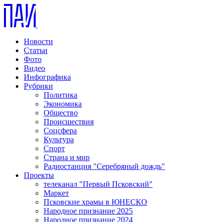
Новости
Статьи
Фото
Видео
Инфографика
Рубрики
Политика
Экономика
Общество
Происшествия
Соцсфера
Культура
Спорт
Страна и мир
Радиостанция "Серебряный дождь"
Проекты
телеканал "Первый Псковский"
Маркет
Псковские храмы в ЮНЕСКО
Народное признание 2025
Народное признание 2024