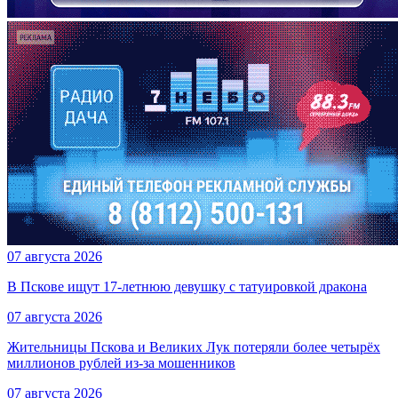
07 августа 2026
В Пскове ищут 17‑летнюю девушку с татуировкой дракона
07 августа 2026
Жительницы Пскова и Великих Лук потеряли более четырёх
миллионов рублей из-за мошенников
07 августа 2026