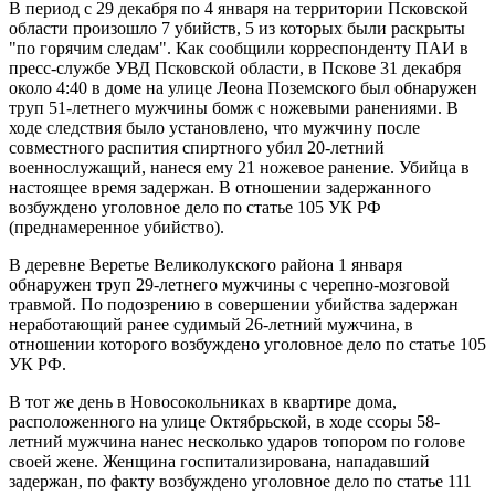
В период с 29 декабря по 4 января на территории Псковской
области произошло 7 убийств, 5 из которых были раскрыты
"по горячим следам". Как сообщили корреспонденту ПАИ в
пресс-службе УВД Псковской области, в Пскове 31 декабря
около 4:40 в доме на улице Леона Поземского был обнаружен
труп 51-летнего мужчины бомж с ножевыми ранениями. В
ходе следствия было установлено, что мужчину после
совместного распития спиртного убил 20-летний
военнослужащий, нанеся ему 21 ножевое ранение. Убийца в
настоящее время задержан. В отношении задержанного
возбуждено уголовное дело по статье 105 УК РФ
(преднамеренное убийство).
В деревне Веретье Великолукского района 1 января
обнаружен труп 29-летнего мужчины с черепно-мозговой
травмой. По подозрению в совершении убийства задержан
неработающий ранее судимый 26-летний мужчина, в
отношении которого возбуждено уголовное дело по статье 105
УК РФ.
В тот же день в Новосокольниках в квартире дома,
расположенного на улице Октябрьской, в ходе ссоры 58-
летний мужчина нанес несколько ударов топором по голове
своей жене. Женщина госпитализирована, нападавший
задержан, по факту возбуждено уголовное дело по статье 111