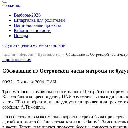
Сюжеты:
Выборы-2026
Шпаргалка для родителей
Национальные проекты
Районные новости
Погода
Слушать радио «7 небо» онлайн
Главная
Новости
Происшествия
Сбежавшие из Островской части матр
Происшествия
Сбежавшие из Островской части матросы не буду
09:32, 12 января 2004, ПАИ
Трое матросов, самовольно покинувших Центр боевого примене
Как сообщил корреспонденту ПАИ заместитель командира по в
часть. "Таким образом, мы не допустили прошествия трех суто
сообщил А.Тимощук.
По его словам, в максимально короткие сроки была проведена 
суток), что могло бы "переломать жизнь ребятам". Заместител
в части. Теперь планируют провести беседы, совместно выяс