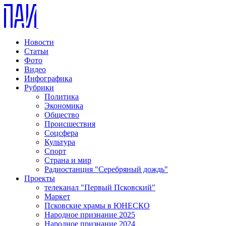
Новости
Статьи
Фото
Видео
Инфографика
Рубрики
Политика
Экономика
Общество
Происшествия
Соцсфера
Культура
Спорт
Страна и мир
Радиостанция "Серебряный дождь"
Проекты
телеканал "Первый Псковский"
Маркет
Псковские храмы в ЮНЕСКО
Народное признание 2025
Народное признание 2024