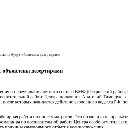
осы не будут объявлены дезертирами
т объявлены дезертирами
ния и переучивания летного состава ВМФ (Островский район, Пс
оспитательной работе Центра полковник Анатолий Тимощук, за
к, после которых начинается действие уголовного кодекса РФ, п
обширная работа по поиску матросов. Это позволило не превысит
ь командира по воспитательной работе Центра особо отметил ак
нить причины самовольного отбытия военнослужащих.