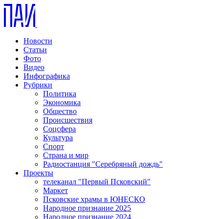
Новости
Статьи
Фото
Видео
Инфографика
Рубрики
Политика
Экономика
Общество
Происшествия
Соцсфера
Культура
Спорт
Страна и мир
Радиостанция "Серебряный дождь"
Проекты
телеканал "Первый Псковский"
Маркет
Псковские храмы в ЮНЕСКО
Народное признание 2025
Народное признание 2024