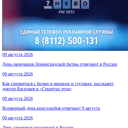
09 августа 2026
День окончания Ленинградской битвы отмечают в России
09 августа 2026
Как справиться с болью в мышцах и суставах, расскажет
доктор Васильев в «Секретах тела»
09 августа 2026
Всемирный день книголюбов отмечают 9 августа
09 августа 2026
День строителя празднуют в России