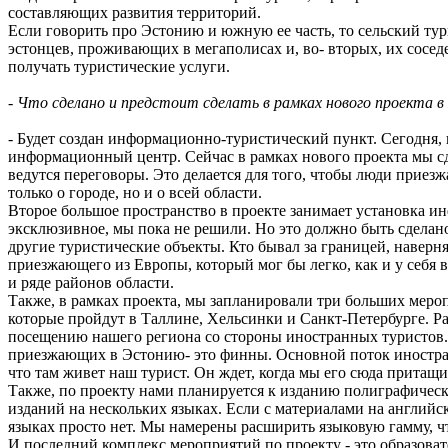
составляющих развития территорий.
Если говорить про Эстонию и южную ее часть, то сельский тур
эстонцев, проживающих в мегаполисах и, во- вторых, их сосед
получать туристические услуги.
- Что сделано и предстоит сделать в рамках нового проекта в
- Будет создан информационно-туристический пункт. Сегодня, к
информационный центр. Сейчас в рамках нового проекта мы сд
ведутся переговоры. Это делается для того, чтобы люди прие
только о городе, но и о всей области.
Второе большое пространство в проекте занимает установка ин
эксклюзивное, мы пока не решили. Но это должно быть сделано
другие туристические объекты. Кто бывал за границей, наверня
приезжающего из Европы, который мог бы легко, как и у себя в
и ряде районов области.
Также, в рамках проекта, мы запланировали три больших мероп
которые пройдут в Таллине, Хельсинки и Санкт-Петербурге. Ра
посещению нашего региона со стороны иностранных туристов. Н
приезжающих в Эстонию- это финны. Основной поток иностран
что там живет наш турист. Он ждет, когда мы его сюда притащим
Также, по проекту нами планируется к изданию полиграфическа
изданий на нескольких языках. Если с материалами на английс
языках просто нет. Мы намерены расширить языковую гамму, ч
И последний комплекс мероприятий по проекту - это образоват