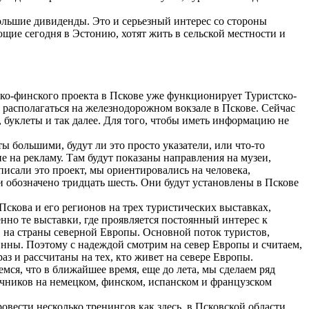
большие дивиденды. Это и серьезный интерес со стороны
щие сегодня в Эстонию, хотят жить в сельской местности и
йско-финского проекта в Пскове уже функционирует Туристско-
располагаться на железнодорожном вокзале в Пскове. Сейчас
 буклеты и так далее. Для того, чтобы иметь информацию не
ы большими, будут ли это просто указатели, или что-то
е на рекламу. Там будут показаны направления на музеи,
писали это проект, мы ориентировались на человека,
ми обозначено тридцать шесть. Они будут установлены в Пскове
скова и его регионов на трех туристических выставках,
нно те выставки, где проявляется постоянный интерес к
, на страны северной Европы. Основной поток туристов,
нны. Поэтому с надеждой смотрим на север Европы и считаем,
аз и рассчитаны на тех, кто живет на севере Европы.
мся, что в ближайшее время, еще до лета, мы сделаем ряд
вочников на немецком, финском, испанском и французском
вести несколько тренингов как здесь, в Псковской области,