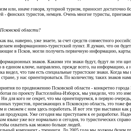
изм или, иначе говоря, хуторной туризм, приносит достаточно 
ей - финских туристов, немцев. Очень многие туристы, приезжаю
 Псковской области?
ак вы, наверно, уже знаете, за счет средств совместного росси
елаем информационно-туристский пункт. Я думаю, что он будет 
зжающие в Псков, могли получить первичную информацию, карты,
формационных знаков. Какими эти знаки будут, будут ли эти щит
 в едином ключе, направлено, прежде всего, на информацию, а н
ка видел, что там есть специальные туристские знаки. Когда мы 
 стране, у нас ориентироваться. По количеству, таких знаков на
риятия по продвижению Псковской области - конкретно города П
ботая по проекту Вастселийна-Изборск, мы увидели, что это име
и для кого не секрет, что мы ориентируемся, в первую очередь
ных туристов, приезжающих в Псковскую область, это тоже фи
 и сможем с ним здесь поработать. И вот эти три выставки как р
я продукция. Уже сегодня мы приступаем к ее разработке. Надее
ком языке уже все нормально и сегодня, то туристических спра
тобы охватить как можно больше людей.
ельный компонент - тренинги. До 2005 года мы должны будем про