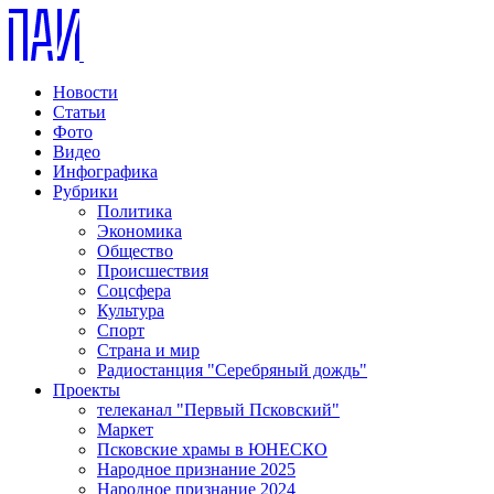
Новости
Статьи
Фото
Видео
Инфографика
Рубрики
Политика
Экономика
Общество
Происшествия
Соцсфера
Культура
Спорт
Страна и мир
Радиостанция "Серебряный дождь"
Проекты
телеканал "Первый Псковский"
Маркет
Псковские храмы в ЮНЕСКО
Народное признание 2025
Народное признание 2024