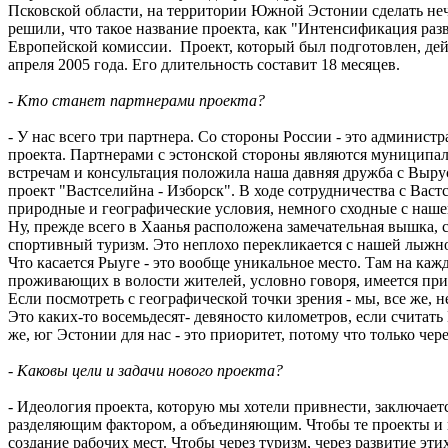
Псковской области, на территории Южной Эстонии сделать нечт
решили, что такое название проекта, как "Интенсификация раз
Европейской комиссии. Проект, который был подготовлен, дей
апреля 2005 года. Его длительность составит 18 месяцев.
- Кто станет партнерами проекта?
- У нас всего три партнера. Со стороны России - это админист
проекта. Партнерами с эстонской стороны являются муниципали
встречам и консультация положила наша давняя дружба с Вырус
проект "Вастселийна - Изборск". В ходе сотрудничества с Васт
природные и географические условия, немного сходные с наше
Ну, прежде всего в Хаанья расположена замечательная вышка, 
спортивный туризм. Это неплохо перекликается с нашей лыжно
Что касается Рыуге - это вообще уникальное место. Там на каж
проживающих в волости жителей, условно говоря, имеется прим
Если посмотреть с географической точки зрения - мы, все же, н
Это каких-то восемьдесят- девяносто километров, если считать
же, юг Эстонии для нас - это приоритет, потому что только че
- Каковы цели и задачи нового проекта?
- Идеология проекта, которую мы хотели привнести, заключаетс
разделяющим фактором, а объединяющим. Чтобы те проекты и 
создание рабочих мест. Чтобы через туризм, через развитие эт