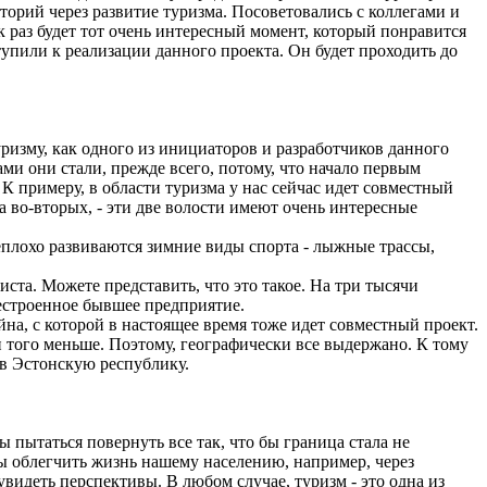
торий через развитие туризма. Посоветовались с коллегами и
 раз будет тот очень интересный момент, который понравится
упили к реализации данного проекта. Он будет проходить до
уризму, как одного из инициаторов и разработчиков данного
ми они стали, прежде всего, потому, что начало первым
К примеру, в области туризма у нас сейчас идет совместный
а во-вторых, - эти две волости имеют очень интересные
неплохо развиваются зимние виды спорта - лыжные трассы,
иста. Можете представить, что это такое. На три тысячи
рестроенное бывшее предприятие.
ийна, с которой в настоящее время тоже идет совместный проект.
 и того меньше. Поэтому, географически все выдержано. К тому
 в Эстонскую республику.
 пытаться повернуть все так, что бы граница стала не
ы облегчить жизнь нашему населению, например, через
увидеть перспективы. В любом случае, туризм - это одна из