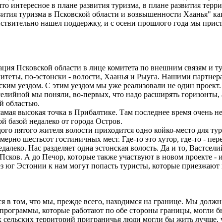
о интересное в плане развития туризма, в плане развития терри
вития туризма в Псковской области и возвышенности Хаанья" как
ствительно нашел поддержку, и с осени прошлого года мы прист
рация Псковской области в лице комитета по внешним связям и т
теты, по-эстонски - волости, Хаанья и Рыуга. Нашими партнера
ким уездом. С этим уездом мы уже реализовали не один проект. 
селийной мы поняли, во-первых, что надо расширять горизонты, 
й областью.
самая высокая точка в Прибалтике. Там последнее время очень 
й базой недалеко от города Остров.
дого пятого жителя волости приходится одно койко-место для тур
ерно шестьсот гостиничных мест. Где-то это хутор, где-то - пе
едалеко. Нас разделяет одна эстонская волость. Да и то, Вастсел
 Псков. А до Печор, которые также участвуют в новом проекте -
рез юг Эстонии к нам могут попасть туристы, которые приезжают
я в том, что мы, прежде всего, находимся на границе. Мы должны
программы, которые работают по обе стороны границы, могли б
их сельских территорий приграничья люди могли бы жить лучше, 