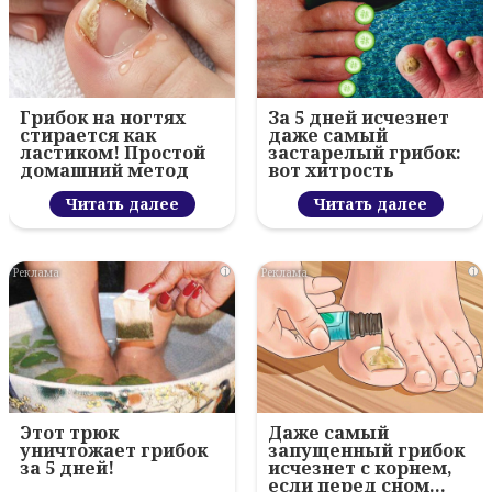
Грибок на ногтях
За 5 дней исчезнет
стирается как
даже самый
ластиком! Простой
застарелый грибок:
домашний метод
вот хитрость
Читать далее
Читать далее
i
i
Этот трюк
Даже самый
уничтожает грибок
запущенный грибок
за 5 дней!
исчезнет с корнем,
если перед сном…