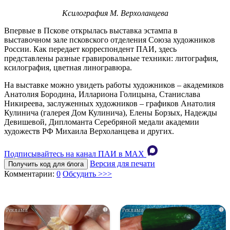
Ксилография М. Верхоланцева
Впервые в Пскове открылась выставка эстампа в
выставочном зале псковского отделения Союза художников
России. Как передает корреспондент ПАИ, здесь
представлены разные гравировальные техники: литография,
ксилография, цветная линогравюра.
На выставке можно увидеть работы художников – академиков
Анатолия Бородина, Иллариона Голицына, Станислава
Никиреева, заслуженных художников – графиков Анатолия
Кулинича (галерея Дом Кулинича), Елены Борзых, Надежды
Девишевой, Дипломанта Серебряной медали академии
художеств РФ Михаила Верхоланцева и других.
Подписывайтесь на канал ПАИ в MAХ
Версия для печати
Получить код для блога
Комментарии:
0
Обсудить >>>
i
i