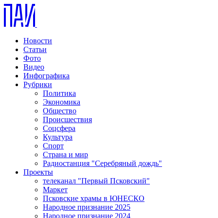
Новости
Статьи
Фото
Видео
Инфографика
Рубрики
Политика
Экономика
Общество
Происшествия
Соцсфера
Культура
Спорт
Страна и мир
Радиостанция "Серебряный дождь"
Проекты
телеканал "Первый Псковский"
Маркет
Псковские храмы в ЮНЕСКО
Народное признание 2025
Народное признание 2024