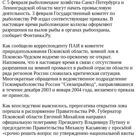
С 5 февраля рыболовецкие хозяйства Санкт-Петербурга и
Ленинградской области могут начать промысловую
деятельность. 3 февраля Государственный комитет по
рыболовству РФ издал соответствующие приказы. В
настоящее время рыболовецкие колхозы оформляют
разрешения на вылов рыбы в органах рыбоохраны,
сообщает Фонтанка.Ру.
Как сообщили корреспонденту ПАИ в комитете
природопользования Псковской области, зимний лов в
Псковско-Чудском водоеме по-прежнему не открыт.
Напомним, что в настоящее время в связи с отсутствием
разрешения на зимний промысел в рыбной отрасли области и
ряда регионов России сложилась критическая ситуация.
Многократные обращения в ведомственное подразделение
Госкомрыболовства России "Севзапрыбвод", направлявшиеся
в течение декабря 2003 и января 2004 года, желаемого приказа
не принесли.
Как впоследствии выяснилось, прерогатива открытия лова
перешла в распоряжение Правительства РФ. Губернатор
Псковской области Евгений Михайлов направил
официальную телеграмму Президенту Владимиру Путину и
председателю Правительства Михаилу Касьянову с просьбой
«срочно решить вопрос по утверждению национальной квоты