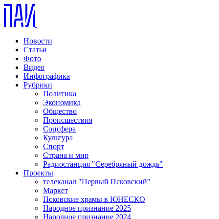
Новости
Статьи
Фото
Видео
Инфографика
Рубрики
Политика
Экономика
Общество
Происшествия
Соцсфера
Культура
Спорт
Страна и мир
Радиостанция "Серебряный дождь"
Проекты
телеканал "Первый Псковский"
Маркет
Псковские храмы в ЮНЕСКО
Народное признание 2025
Народное признание 2024