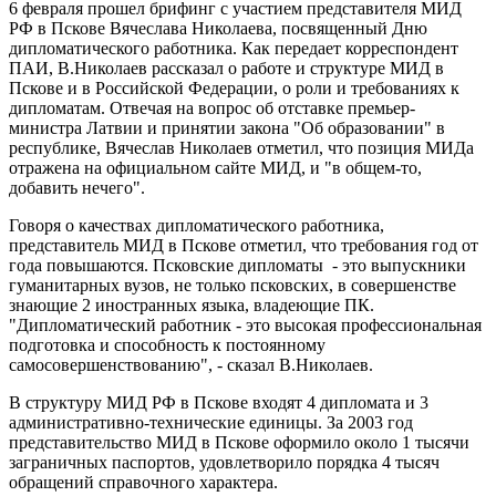
6 февраля прошел брифинг с участием представителя МИД
РФ в Пскове Вячеслава Николаева, посвященный Дню
дипломатического работника. Как передает корреспондент
ПАИ, В.Николаев рассказал о работе и структуре МИД в
Пскове и в Российской Федерации, о роли и требованиях к
дипломатам. Отвечая на вопрос об отставке премьер-
министра Латвии и принятии закона "Об образовании" в
республике, Вячеслав Николаев отметил, что позиция МИДа
отражена на официальном сайте МИД, и "в общем-то,
добавить нечего".
Говоря о качествах дипломатического работника,
представитель МИД в Пскове отметил, что требования год от
года повышаются. Псковские дипломаты - это выпускники
гуманитарных вузов, не только псковских, в совершенстве
знающие 2 иностранных языка, владеющие ПК.
"Дипломатический работник - это высокая профессиональная
подготовка и способность к постоянному
самосовершенствованию", - сказал В.Николаев.
В структуру МИД РФ в Пскове входят 4 дипломата и 3
административно-технические единицы. За 2003 год
представительство МИД в Пскове оформило около 1 тысячи
заграничных паспортов, удовлетворило порядка 4 тысяч
обращений справочного характера.