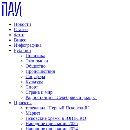
Новости
Статьи
Фото
Видео
Инфографика
Рубрики
Политика
Экономика
Общество
Происшествия
Соцсфера
Культура
Спорт
Страна и мир
Радиостанция "Серебряный дождь"
Проекты
телеканал "Первый Псковский"
Маркет
Псковские храмы в ЮНЕСКО
Народное признание 2025
Народное признание 2024