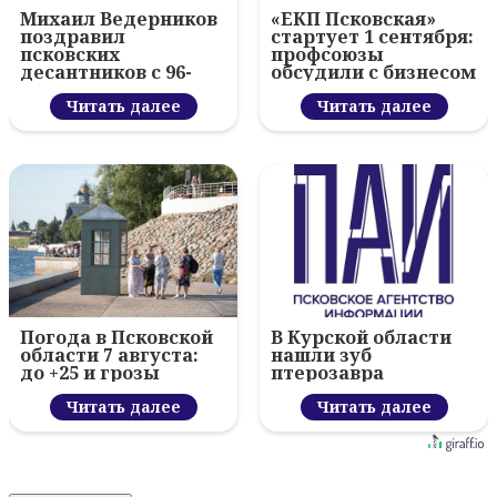
Михаил Ведерников
«ЕКП Псковская»
поздравил
стартует 1 сентября:
псковских
профсоюзы
десантников с 96-
обсудили с бизнесом
летием ВДВ и
новый цифровой
вручил награды
Читать далее
проект
Читать далее
Погода в Псковской
В Курской области
области 7 августа:
нашли зуб
до +25 и грозы
птерозавра
Читать далее
Читать далее