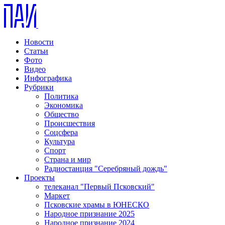
Новости
Статьи
Фото
Видео
Инфографика
Рубрики
Политика
Экономика
Общество
Происшествия
Соцсфера
Культура
Спорт
Страна и мир
Радиостанция "Серебряный дождь"
Проекты
телеканал "Первый Псковский"
Маркет
Псковские храмы в ЮНЕСКО
Народное признание 2025
Народное признание 2024