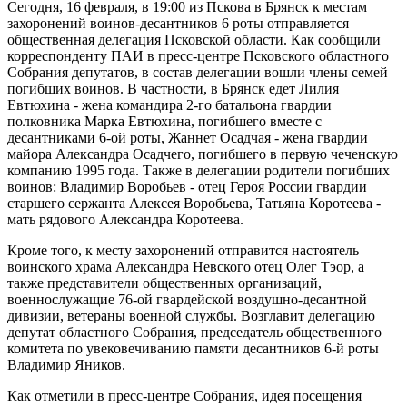
Сегодня, 16 февраля, в 19:00 из Пскова в Брянск к местам
захоронений воинов-десантников 6 роты отправляется
общественная делегация Псковской области. Как сообщили
корреспонденту ПАИ в пресс-центре Псковского областного
Собрания депутатов, в состав делегации вошли члены семей
погибших воинов. В частности, в Брянск едет Лилия
Евтюхина - жена командира 2-го батальона гвардии
полковника Марка Евтюхина, погибшего вместе с
десантниками 6-ой роты, Жаннет Осадчая - жена гвардии
майора Александра Осадчего, погибшего в первую чеченскую
компанию 1995 года. Также в делегации родители погибших
воинов: Владимир Воробьев - отец Героя России гвардии
старшего сержанта Алексея Воробьева, Татьяна Коротеева -
мать рядового Александра Коротеева.
Кроме того, к месту захоронений отправится настоятель
воинского храма Александра Невского отец Олег Тэор, а
также представители общественных организаций,
военнослужащие 76-ой гвардейской воздушно-десантной
дивизии, ветераны военной службы. Возглавит делегацию
депутат областного Собрания, председатель общественного
комитета по увековечиванию памяти десантников 6-й роты
Владимир Яников.
Как отметили в пресс-центре Собрания, идея посещения