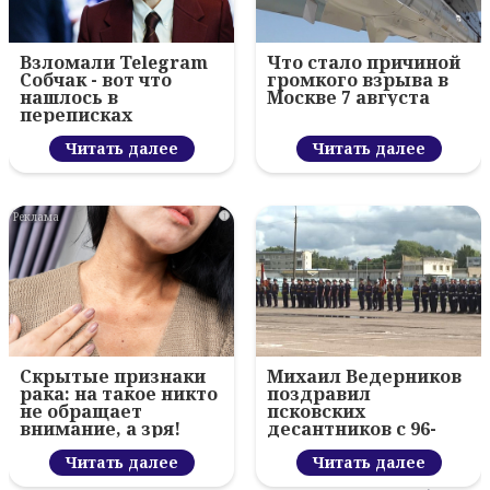
Взломали Telegram
Что стало причиной
Собчак - вот что
громкого взрыва в
нашлось в
Москве 7 августа
переписках
Читать далее
Читать далее
i
Скрытые признаки
Михаил Ведерников
рака: на такое никто
поздравил
не обращает
псковских
внимание, а зря!
десантников с 96-
летием ВДВ и
Читать далее
вручил награды
Читать далее