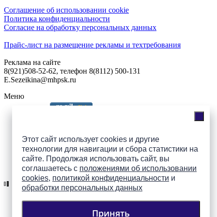
Соглашение об использовании cookie
Политика конфиденциальности
Согласие на обработку персональных данных
Прайс-лист на размещение рекламы и техтребования
Реклама на сайте
8(921)508-52-62, телефон 8(8112) 500-131
E.Sezeikina@mhpsk.ru
Меню
Слушать радио «7 небо» онлайн
Этот сайт использует cookies и другие
технологии для навигации и сбора статистики на
сайте. Продолжая использовать сайт, вы
Подпишись на группы
соглашаетесь с
положениями об использовании
ПАИ в соцсетях!
cookies
,
политикой конфиденциальности
и
обработки персональных данных
Принять