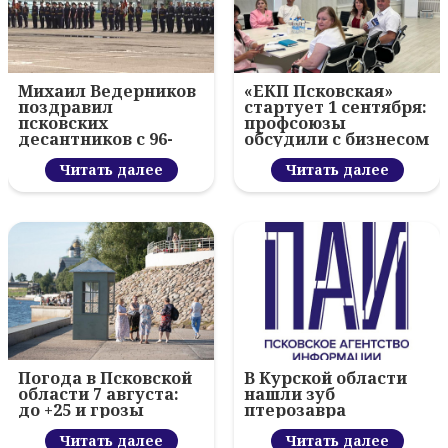
Михаил Ведерников
«ЕКП Псковская»
поздравил
стартует 1 сентября:
псковских
профсоюзы
десантников с 96-
обсудили с бизнесом
летием ВДВ и
новый цифровой
вручил награды
Читать далее
проект
Читать далее
Погода в Псковской
В Курской области
области 7 августа:
нашли зуб
до +25 и грозы
птерозавра
Читать далее
Читать далее