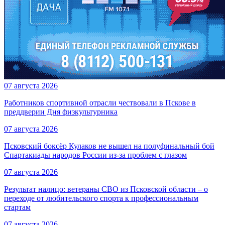
07 августа 2026
Работников спортивной отрасли чествовали в Пскове в
преддверии Дня физкультурника
07 августа 2026
Псковский боксёр Кулаков не вышел на полуфинальный бой
Спартакиады народов России из-за проблем с глазом
07 августа 2026
Результат налицо: ветераны СВО из Псковской области – о
переходе от любительского спорта к профессиональным
стартам
07 августа 2026