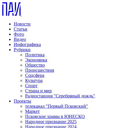
Новости
Статьи
Фото
Видео
Инфографика
Рубрики
Политика
Экономика
Общество
Происшествия
Соцсфера
Культура
Спорт
Страна и мир
Радиостанция "Серебряный дождь"
Проекты
телеканал "Первый Псковский"
Маркет
Псковские храмы в ЮНЕСКО
Народное признание 2025
Народное признание 2024