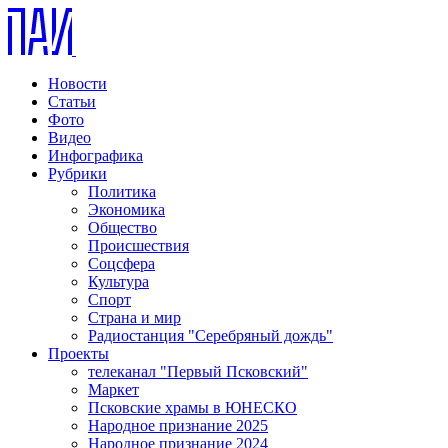
Новости
Статьи
Фото
Видео
Инфографика
Рубрики
Политика
Экономика
Общество
Происшествия
Соцсфера
Культура
Спорт
Страна и мир
Радиостанция "Серебряный дождь"
Проекты
телеканал "Первый Псковский"
Маркет
Псковские храмы в ЮНЕСКО
Народное признание 2025
Народное признание 2024