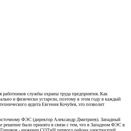
я работников службы охраны труда предприятия. Как
льно и физически устарели, поэтому в этом году в каждый
ехнического аудита Евгения Кочубея, это позволит
 Восточному ФЭС (директор Александр Дмитриев). Западный
е решение было принято в связи с тем, что в Западном ФЭС в
 Горшков - инженер СОТиН первого района электросетей