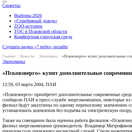
Сюжеты:
Выборы-2026
«Серебряный дождь»
ZOO-истории
ТОС в Псковской области
Комфортная городская среда
Слушать радио «7 небо» онлайн
Главная
Новости
Экономика
«Псковэнерго» купит дополнительные со
Экономика
«Псковэнерго» купит дополнительные современн
12:59, 03 марта 2004, ПАИ
«Псковэнерго» приобретет дополнительные современные средс
сообщили ПАИ в пресс-службе энергокомпании, некоторые из 
филиал будут закуплены по одному переносному заземлению со 
устанавливать заземления без подъёма на электрическую опору,
Также на совещании была оценена работа филиалов «Псковэнер
филиал энергокомпании (руководитель Владимир Митрофанов), 
прошлом году произошел несчастный случай. Среди инженеро