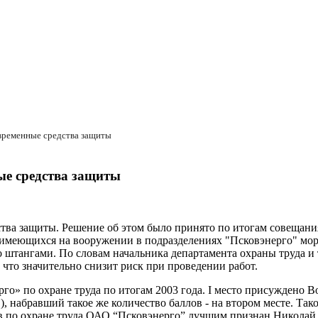
временные средства защиты
ые средства защиты
тва защиты. Решение об этом было принято по итогам совещани
имеющихся на вооружении в подразделениях "Псковэнерго" мора
штангами. По словам начальника департамента охраны труда и т
 что значительно снизит риск при проведении работ.
го» по охране труда по итогам 2003 года. I место присуждено
набравший такое же количество баллов - на втором месте. Тако
в по охране труда ОАО “Псковэнерго” лучшим признан Николай