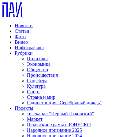
Новости
Статьи
Фото
Видео
Инфографика
Рубрики
Политика
Экономика
Общество
Происшествия
Соцсфера
Культура
Спорт
Страна и мир
Радиостанция "Серебряный дождь"
Проекты
телеканал "Первый Псковский"
Маркет
Псковские храмы в ЮНЕСКО
Народное признание 2025
Народное признание 2024