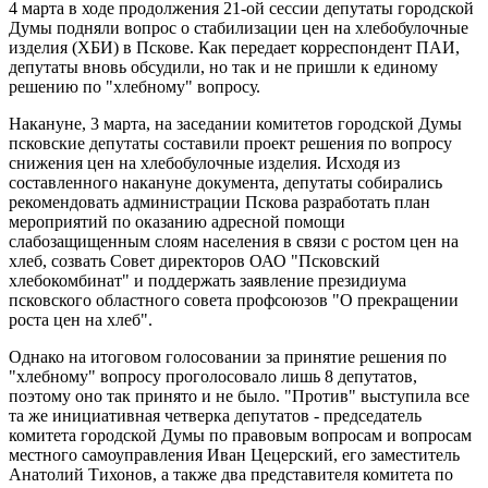
4 марта в ходе продолжения 21-ой сессии депутаты городской
Думы подняли вопрос о стабилизации цен на хлебобулочные
изделия (ХБИ) в Пскове. Как передает корреспондент ПАИ,
депутаты вновь обсудили, но так и не пришли к единому
решению по "хлебному" вопросу.
Накануне, 3 марта, на заседании комитетов городской Думы
псковские депутаты составили проект решения по вопросу
снижения цен на хлебобулочные изделия. Исходя из
составленного накануне документа, депутаты собирались
рекомендовать администрации Пскова разработать план
мероприятий по оказанию адресной помощи
слабозащищенным слоям населения в связи с ростом цен на
хлеб, созвать Совет директоров ОАО "Псковский
хлебокомбинат" и поддержать заявление президиума
псковского областного совета профсоюзов "О прекращении
роста цен на хлеб".
Однако на итоговом голосовании за принятие решения по
"хлебному" вопросу проголосовало лишь 8 депутатов,
поэтому оно так принято и не было. "Против" выступила все
та же инициативная четверка депутатов - председатель
комитета городской Думы по правовым вопросам и вопросам
местного самоуправления Иван Цецерский, его заместитель
Анатолий Тихонов, а также два представителя комитета по