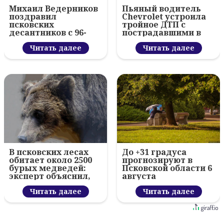
Михаил Ведерников
Пьяный водитель
поздравил
Chevrolet устроила
псковских
тройное ДТП с
десантников с 96-
пострадавшими в
летием ВДВ и
Пскове
вручил награды
Читать далее
Читать далее
В псковских лесах
До +31 градуса
обитает около 2500
прогнозируют в
бурых медведей:
Псковской области 6
эксперт объяснил,
августа
как обезопасить
себя
Читать далее
Читать далее