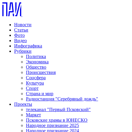
Новости
Статьи
Фото
Видео
Инфографика
Рубрики
Политика
Экономика
Общество
Происшествия
Соцсфера
Культура
Спорт
Страна и мир
Радиостанция "Серебряный дождь"
Проекты
телеканал "Первый Псковский"
Маркет
Псковские храмы в ЮНЕСКО
Народное признание 2025
Народное признание 2024