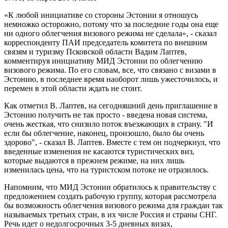
«К любой инициативе со стороны Эстонии я отношусь
немножко осторожно, потому что за последние годы она еще
ни одного облегчения визового режима не сделала», - сказал
корреспонденту ПАИ председатель комитета по внешним
связям и туризму Псковской области Вадим Лаптев,
комментируя инициативу МИД Эстонии по облегчению
визового режима. По его словам, все, что связано с визами в
Эстонию, в последнее время наоборот лишь ужесточилось, и
перемен в этой области ждать не стоит.
Как отметил В. Лаптев, на сегодняшний день приглашение в
Эстонию получить не так просто - введена новая система,
очень жесткая, что снизило поток въезжающих в страну. "И
если бы облегчение, наконец, произошло, было бы очень
здорово", - сказал В. Лаптев. Вместе с тем он подчеркнул, что
введенные изменения не касаются туристических виз,
которые выдаются в прежнем режиме, на них лишь
изменилась цена, что на туристском потоке не отразилось.
Напомним, что МИД Эстонии обратилось к правительству с
предложением создать рабочую группу, которая рассмотрела
бы возможность облегчения визового режима для граждан так
называемых третьих стран, в их числе Россия и страны СНГ.
Речь идет о недолгосрочных 3-5 дневных визах,