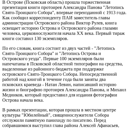
В Острове (Псковская область) прошла торжественная
презентация книги протоирея Александра Панова "Летопись
Свято-Троицкого Собора", впервые переизданной с 1913 года.
Как сообщил корреспонденту ПАИ заместитель главы
администрации Островского района Виктор Рулев, книга
освещает историю Острова и Островского района глазами
человека, церковнослужителя начала XX века. Первый тираж
книги составил 130 экземпляров.
По его словам, книга состоит из двух частей - "Летопись
Свято-Троицкого Собора" и "Летопись Острова и
Островского уезда". Первые 100 экземпляров были
напечатаны в Псковской областной типографии на средства,
выделенные из районного бюджета при поддержке
островского Свято-Троицкого Собора. Непосредственной
работой над книгой в течение года были заняты два
псковских краеведа - Натан Левин, написавший историю
жизни и биографию протоирея Александра Панова, и Михаил
Медников, который предоставил для издания фотографии
Острова начала века.
В рамках презентации, которая прошла в местном центре
культуры "Юбилейный", священнослужители Собора
отслужили памятную панихиду по писателю. Перед
собравшимися выступил глава района Алексей Афанасьев,