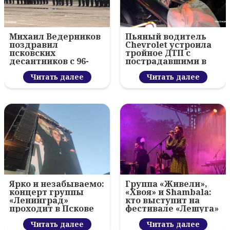
Михаил Ведерников
Пьяный водитель
поздравил
Chevrolet устроила
псковских
тройное ДТП с
десантников с 96-
пострадавшими в
летием ВДВ и
Пскове
вручил награды
Читать далее
Читать далее
Ярко и незабываемо:
Группа «Живели»,
концерт группы
«Хвоя» и Shambala:
«Ленинград»
кто выступит на
проходит в Пскове
фестивале «Лешуга»
в Пскове
Читать далее
Читать далее