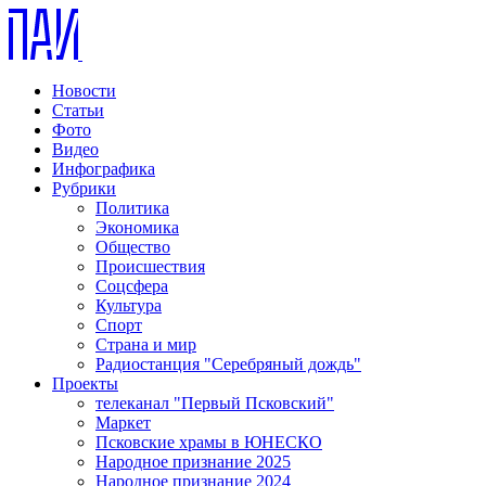
Новости
Статьи
Фото
Видео
Инфографика
Рубрики
Политика
Экономика
Общество
Происшествия
Соцсфера
Культура
Спорт
Страна и мир
Радиостанция "Серебряный дождь"
Проекты
телеканал "Первый Псковский"
Маркет
Псковские храмы в ЮНЕСКО
Народное признание 2025
Народное признание 2024