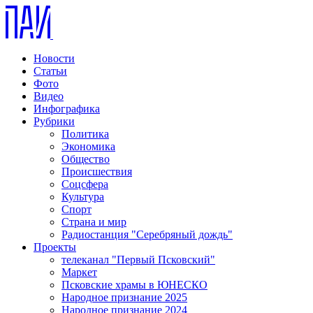
Новости
Статьи
Фото
Видео
Инфографика
Рубрики
Политика
Экономика
Общество
Происшествия
Соцсфера
Культура
Спорт
Страна и мир
Радиостанция "Серебряный дождь"
Проекты
телеканал "Первый Псковский"
Маркет
Псковские храмы в ЮНЕСКО
Народное признание 2025
Народное признание 2024