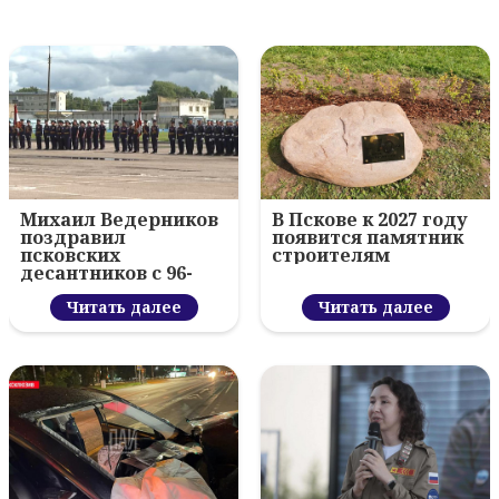
Михаил Ведерников
В Пскове к 2027 году
поздравил
появится памятник
псковских
строителям
десантников с 96-
летием ВДВ и
вручил награды
Читать далее
Читать далее