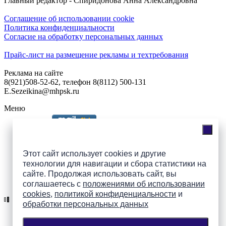
Главный редактор - Спиридонова Анна Александровна
Соглашение об использовании cookie
Политика конфиденциальности
Согласие на обработку персональных данных
Прайс-лист на размещение рекламы и техтребования
Реклама на сайте
8(921)508-52-62, телефон 8(8112) 500-131
E.Sezeikina@mhpsk.ru
Меню
Слушать радио «7 небо» онлайн
Этот сайт использует cookies и другие
технологии для навигации и сбора статистики на
сайте. Продолжая использовать сайт, вы
Подпишись на группы
соглашаетесь с
положениями об использовании
ПАИ в соцсетях!
cookies
,
политикой конфиденциальности
и
обработки персональных данных