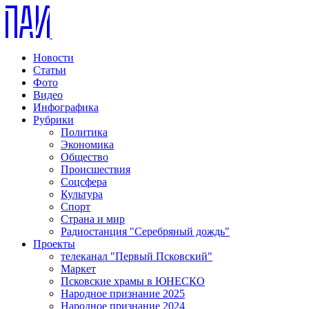
Новости
Статьи
Фото
Видео
Инфографика
Рубрики
Политика
Экономика
Общество
Происшествия
Соцсфера
Культура
Спорт
Страна и мир
Радиостанция "Серебряный дождь"
Проекты
телеканал "Первый Псковский"
Маркет
Псковские храмы в ЮНЕСКО
Народное признание 2025
Народное признание 2024