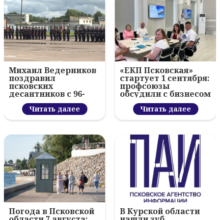
Михаил Ведерников
«ЕКП Псковская»
поздравил
стартует 1 сентября:
псковских
профсоюзы
десантников с 96-
обсудили с бизнесом
летием ВДВ и
новый цифровой
вручил награды
Читать далее
проект
Читать далее
Погода в Псковской
В Курской области
области 7 августа:
нашли зуб