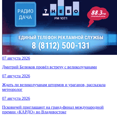
07 августа 2026
Дмитрий Белюков провёл встречу с великолучанами
07 августа 2026
Ждать ли великолучанам штормов и ураганов, рассказала
метеоролог
07 августа 2026
Псковичей приглашают на гранд‑финал международной
премии «КАРДО» во Владивостоке