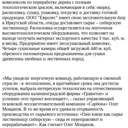
комплексом по переработке дерева с полным
технологическим циклом, включающим в себя: окорку,
распиловку, сушку, упаковку, погрузку и доставку готовой
продукции. ООО "Евролес" имеет свою заготовительную базу
в Иркутской области, откуда доставляют сырье – сибирскую
лиственницу. Распиловка осуществляется на ленточном
высокотехнологическом оборудовании, что позволяет на
выходе получать материал экспортного качества 3 тыс. куб. м.
в месяц. Предприятие имеет лесосушильный комплекс.
Четыре сушильные камеры общей загрузкой 440 м. куб.
обрезного пиломатериала предназначены для сушки
древесины хвойных и лиственных пород.
«Мы увидели энергичную команду, работающую в смежной
отрасли - в лесопилении, в кратчайшие сроки она достигла
успехов, выбрала интересную технологию на отечественном
оборудовании калининградской фирмы «Гравитон» и
успешно этот проект воплощает», - сказал управляющий
псковской лесозаготовительной компании «Сарбона» Олег
Мощанов. В то же время его удивила оторванность
производства от сырьевого источника: «Они взяли как сырье
лиственницу сибирскую – сюда ее переправляют и
перерабатывают». Как считает Олег Мощанов,