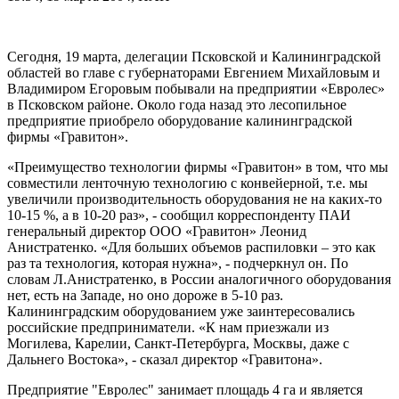
Сегодня, 19 марта, делегации Псковской и Калининградской
областей во главе с губернаторами Евгением Михайловым и
Владимиром Егоровым побывали на предприятии «Евролес»
в Псковском районе. Около года назад это лесопильное
предприятие приобрело оборудование калининградской
фирмы «Гравитон».
«Преимущество технологии фирмы «Гравитон» в том, что мы
совместили ленточную технологию с конвейерной, т.е. мы
увеличили производительность оборудования не на каких-то
10-15 %, а в 10-20 раз», - сообщил корреспонденту ПАИ
генеральный директор ООО «Гравитон» Леонид
Анистратенко. «Для больших объемов распиловки – это как
раз та технология, которая нужна», - подчеркнул он. По
словам Л.Анистратенко, в России аналогичного оборудования
нет, есть на Западе, но оно дороже в 5-10 раз.
Калининградским оборудованием уже заинтересовались
российские предприниматели. «К нам приезжали из
Могилева, Карелии, Санкт-Петербурга, Москвы, даже с
Дальнего Востока», - сказал директор «Гравитона».
Предприятие "Евролес" занимает площадь 4 га и является