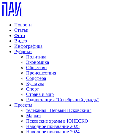
Новости
Статьи
Фото
Видео
Инфографика
Рубрики
Политика
Экономика
Общество
Происшествия
Соцсфера
Культура
Спорт
Страна и мир
Радиостанция "Серебряный дождь"
Проекты
телеканал "Первый Псковский"
Маркет
Псковские храмы в ЮНЕСКО
Народное признание 2025
Народное признание 2024