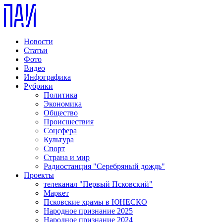
Новости
Статьи
Фото
Видео
Инфографика
Рубрики
Политика
Экономика
Общество
Происшествия
Соцсфера
Культура
Спорт
Страна и мир
Радиостанция "Серебряный дождь"
Проекты
телеканал "Первый Псковский"
Маркет
Псковские храмы в ЮНЕСКО
Народное признание 2025
Народное признание 2024