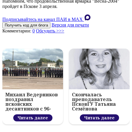
Напомним, что продовольственная ярмарка "Весна-2004"
пройдет в Пскове 3 апреля.
Подписывайтесь на канал ПАИ в MAХ
Версия для печати
Получить код для блога
Комментарии:
0
Обсудить >>>
Михаил Ведерников
Скончалась
поздравил
преподаватель
псковских
ПсковГУ Татьяна
десантников с 96-
Семёнова
летием ВДВ и
вручил награды
Читать далее
Читать далее