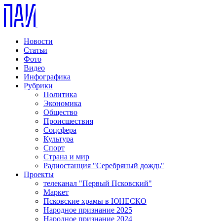
Новости
Статьи
Фото
Видео
Инфографика
Рубрики
Политика
Экономика
Общество
Происшествия
Соцсфера
Культура
Спорт
Страна и мир
Радиостанция "Серебряный дождь"
Проекты
телеканал "Первый Псковский"
Маркет
Псковские храмы в ЮНЕСКО
Народное признание 2025
Народное признание 2024