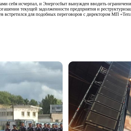
ми себя исчерпал, и Энергосбыт вынужден вводить ограничения.
огашении текущей задолженности предприятия и реструктуризац
ев встретился для подобных переговоров с директором МП «Те