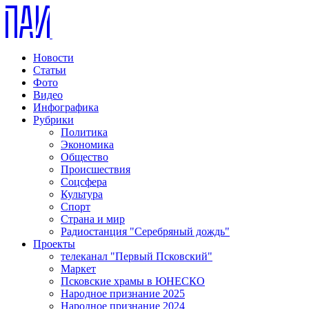
Новости
Статьи
Фото
Видео
Инфографика
Рубрики
Политика
Экономика
Общество
Происшествия
Соцсфера
Культура
Спорт
Страна и мир
Радиостанция "Серебряный дождь"
Проекты
телеканал "Первый Псковский"
Маркет
Псковские храмы в ЮНЕСКО
Народное признание 2025
Народное признание 2024