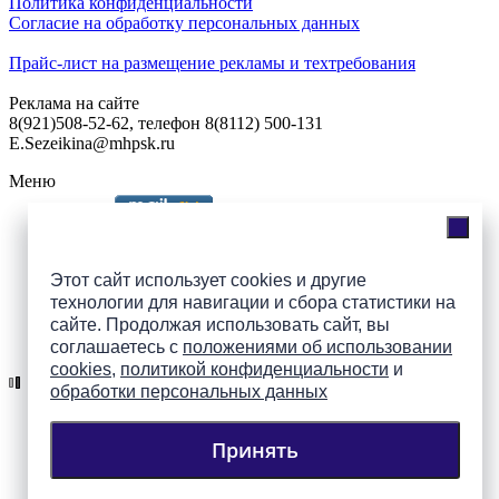
Политика конфиденциальности
Согласие на обработку персональных данных
Прайс-лист на размещение рекламы и техтребования
Реклама на сайте
8(921)508-52-62, телефон 8(8112) 500-131
E.Sezeikina@mhpsk.ru
Меню
Слушать радио «7 небо» онлайн
Этот сайт использует cookies и другие
технологии для навигации и сбора статистики на
сайте. Продолжая использовать сайт, вы
Подпишись на группы
соглашаетесь с
положениями об использовании
ПАИ в соцсетях!
cookies
,
политикой конфиденциальности
и
обработки персональных данных
Принять