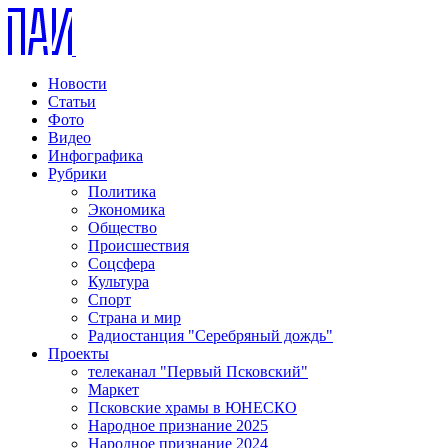
Новости
Статьи
Фото
Видео
Инфографика
Рубрики
Политика
Экономика
Общество
Происшествия
Соцсфера
Культура
Спорт
Страна и мир
Радиостанция "Серебряный дождь"
Проекты
телеканал "Первый Псковский"
Маркет
Псковские храмы в ЮНЕСКО
Народное признание 2025
Народное признание 2024