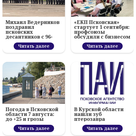
Михаил Ведерников
«ЕКП Псковская»
поздравил
стартует 1 сентября:
псковских
профсоюзы
десантников с 96-
обсудили с бизнесом
летием ВДВ и
новый цифровой
вручил награды
Читать далее
проект
Читать далее
Погода в Псковской
В Курской области
области 7 августа:
нашли зуб
до +25 и грозы
птерозавра
Читать далее
Читать далее