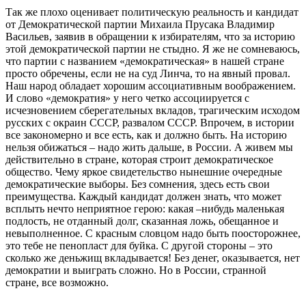
Так же плохо оценивает политическую реальность и кандидат
от Демократической партии Михаила Прусака Владимир
Васильев, заявив в обращении к избирателям, что за историю
этой демократической партии не стыдно. Я же не сомневаюсь,
что партии с названием «демократическая» в нашей стране
просто обречены, если не на суд Линча, то на явный провал.
Наш народ обладает хорошим ассоциативным воображением.
И слово «демократия» у него четко ассоциируется с
исчезновением сберегательных вкладов, трагическим исходом
русских с окраин СССР, развалом СССР. Впрочем, в истории
все закономерно и все есть, как и должно быть. На историю
нельзя обижаться – надо жить дальше, в России. А живем мы
действительно в стране, которая строит демократическое
общество. Чему яркое свидетельство нынешние очередные
демократические выборы. Без сомнения, здесь есть свои
преимущества. Каждый кандидат должен знать, что может
всплыть нечто неприятное герою: какая –нибудь маленькая
подлость, не отданный долг, сказанная ложь, обещанное и
невыполненное. С красным словцом надо быть поосторожнее,
это тебе не пенопласт для буйка. С другой стороны – это
сколько же деньжищ вкладывается! Без денег, оказывается, нет
демократии и выиграть сложно. Но в России, странной
стране, все возможно.