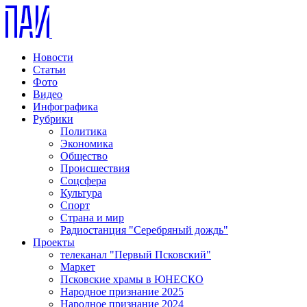
Новости
Статьи
Фото
Видео
Инфографика
Рубрики
Политика
Экономика
Общество
Происшествия
Соцсфера
Культура
Спорт
Страна и мир
Радиостанция "Серебряный дождь"
Проекты
телеканал "Первый Псковский"
Маркет
Псковские храмы в ЮНЕСКО
Народное признание 2025
Народное признание 2024