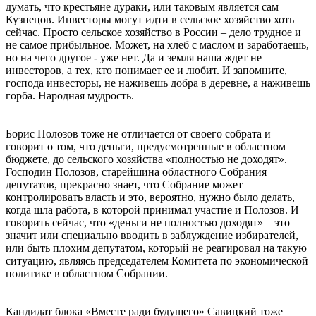
думать, что крестьяне дураки, или таковым является сам
Кузнецов. Инвесторы могут идти в сельское хозяйство хоть
сейчас. Просто сельское хозяйство в России – дело трудное и
не самое прибыльное. Может, на хлеб с маслом и заработаешь,
но на чего другое - уже нет. Да и земля наша ждет не
инвесторов, а тех, кто понимает ее и любит. И запомните,
господа инвесторы, не наживешь добра в деревне, а наживешь
горба. Народная мудрость.
Борис Полозов тоже не отличается от своего собрата и
говорит о том, что деньги, предусмотренные в областном
бюджете, до сельского хозяйства «полностью не доходят».
Господин Полозов, старейшина областного Собрания
депутатов, прекрасно знает, что Собрание может
контролировать власть и это, вероятно, нужно было делать,
когда шла работа, в которой принимал участие и Полозов. И
говорить сейчас, что «деньги не полностью доходят» – это
значит или специально вводить в заблуждение избирателей,
или быть плохим депутатом, который не реагировал на такую
ситуацию, являясь председателем Комитета по экономической
политике в областном Собрании.
Кандидат блока «Вместе ради будущего» Савицкий тоже