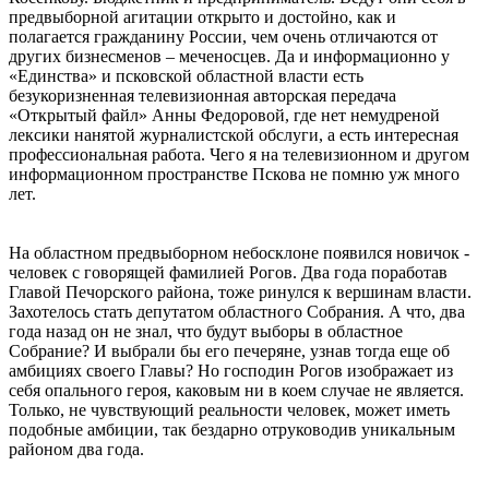
предвыборной агитации открыто и достойно, как и
полагается гражданину России, чем очень отличаются от
других бизнесменов – меченосцев. Да и информационно у
«Единства» и псковской областной власти есть
безукоризненная телевизионная авторская передача
«Открытый файл» Анны Федоровой, где нет немудреной
лексики нанятой журналистской обслуги, а есть интересная
профессиональная работа. Чего я на телевизионном и другом
информационном пространстве Пскова не помню уж много
лет.
На областном предвыборном небосклоне появился новичок -
человек с говорящей фамилией Рогов. Два года поработав
Главой Печорского района, тоже ринулся к вершинам власти.
Захотелось стать депутатом областного Собрания. А что, два
года назад он не знал, что будут выборы в областное
Собрание? И выбрали бы его печеряне, узнав тогда еще об
амбициях своего Главы? Но господин Рогов изображает из
себя опального героя, каковым ни в коем случае не является.
Только, не чувствующий реальности человек, может иметь
подобные амбиции, так бездарно отруководив уникальным
районом два года.