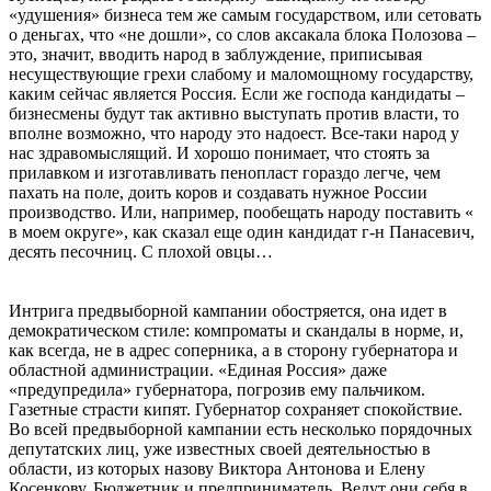
«удушения» бизнеса тем же самым государством, или сетовать
о деньгах, что «не дошли», со слов аксакала блока Полозова –
это, значит, вводить народ в заблуждение, приписывая
несуществующие грехи слабому и маломощному государству,
каким сейчас является Россия. Если же господа кандидаты –
бизнесмены будут так активно выступать против власти, то
вполне возможно, что народу это надоест. Все-таки народ у
нас здравомыслящий. И хорошо понимает, что стоять за
прилавком и изготавливать пенопласт гораздо легче, чем
пахать на поле, доить коров и создавать нужное России
производство. Или, например, пообещать народу поставить «
в моем округе», как сказал еще один кандидат г-н Панасевич,
десять песочниц. С плохой овцы…
Интрига предвыборной кампании обостряется, она идет в
демократическом стиле: компроматы и скандалы в норме, и,
как всегда, не в адрес соперника, а в сторону губернатора и
областной администрации. «Единая Россия» даже
«предупредила» губернатора, погрозив ему пальчиком.
Газетные страсти кипят. Губернатор сохраняет спокойствие.
Во всей предвыборной кампании есть несколько порядочных
депутатских лиц, уже известных своей деятельностью в
области, из которых назову Виктора Антонова и Елену
Косенкову. Бюджетник и предприниматель. Ведут они себя в