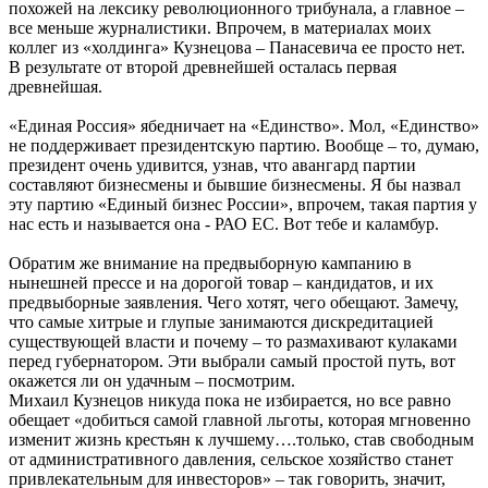
похожей на лексику революционного трибунала, а главное –
все меньше журналистики. Впрочем, в материалах моих
коллег из «холдинга» Кузнецова – Панасевича ее просто нет.
В результате от второй древнейшей осталась первая
древнейшая.
«Единая Россия» ябедничает на «Единство». Мол, «Единство»
не поддерживает президентскую партию. Вообще – то, думаю,
президент очень удивится, узнав, что авангард партии
составляют бизнесмены и бывшие бизнесмены. Я бы назвал
эту партию «Единый бизнес России», впрочем, такая партия у
нас есть и называется она - РАО ЕС. Вот тебе и каламбур.
Обратим же внимание на предвыборную кампанию в
нынешней прессе и на дорогой товар – кандидатов, и их
предвыборные заявления. Чего хотят, чего обещают. Замечу,
что самые хитрые и глупые занимаются дискредитацией
существующей власти и почему – то размахивают кулаками
перед губернатором. Эти выбрали самый простой путь, вот
окажется ли он удачным – посмотрим.
Михаил Кузнецов никуда пока не избирается, но все равно
обещает «добиться самой главной льготы, которая мгновенно
изменит жизнь крестьян к лучшему….только, став свободным
от административного давления, сельское хозяйство станет
привлекательным для инвесторов» – так говорить, значит,