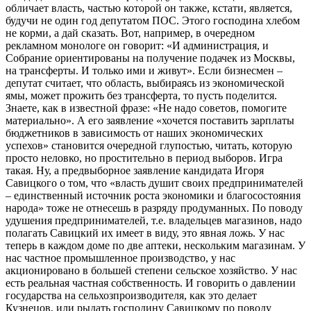
обличает власть, частью которой он также, кстати, является,
будучи не один год депутатом ПОС. Этого господина хлебом
не корми, а дай сказать. Вот, например, в очередном
рекламном монологе он говорит: «И администрация, и
Собрание ориентированы на получение подачек из Москвы,
на трансферты. И только ими и живут». Если бизнесмен –
депутат считает, что область, выбираясь из экономической
ямы, может прожить без трансферта, то пусть поделится.
Знаете, как в известной фразе: «Не надо советов, помогите
материально». А его заявление «хочется поставить зарплаты
бюджетников в зависимость от наших экономических
успехов» становится очередной глупостью, читать, которую
просто неловко, но простительно в период выборов. Игра
такая. Ну, а предвыборное заявление кандидата Игоря
Савицкого о том, что «власть душит своих предпринимателей
– единственный источник роста экономики и благосостояния
народа» тоже не отнесешь в разряду продуманных. По поводу
удушения предпринимателей, т.е. владельцев магазинов, надо
полагать Савицкий их имеет в виду, это явная ложь. У нас
теперь в каждом доме по две аптеки, нескольким магазинам. У
нас частное промышленное производство, у нас
акционировано в большей степени сельское хозяйство. У нас
есть реальная частная собственность. И говорить о давлении
государства на сельхозпроизводителя, как это делает
Кузнецов, или рыдать господину Савицкому по поводу