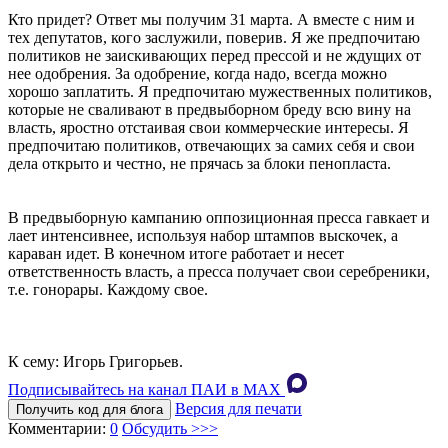
Кто придет? Ответ мы получим 31 марта. А вместе с ним и
тех депутатов, кого заслужили, поверив. Я же предпочитаю
политиков не заискивающих перед прессой и не ждущих от
нее одобрения. За одобрение, когда надо, всегда можно
хорошо заплатить. Я предпочитаю мужественных политиков,
которые не сваливают в предвыборном бреду всю вину на
власть, яростно отстаивая свои коммерческие интересы. Я
предпочитаю политиков, отвечающих за самих себя и свои
дела открыто и честно, не прячась за блоки пенопласта.
В предвыборную кампанию оппозиционная пресса гавкает и
лает интенсивнее, используя набор штампов выскочек, а
караван идет. В конечном итоге работает и несет
ответственность власть, а пресса получает свои серебреники,
т.е. гонорары. Каждому свое.
К сему: Игорь Григорьев.
Подписывайтесь на канал ПАИ в MAХ
Версия для печати
Получить код для блога
Комментарии:
0
Обсудить >>>