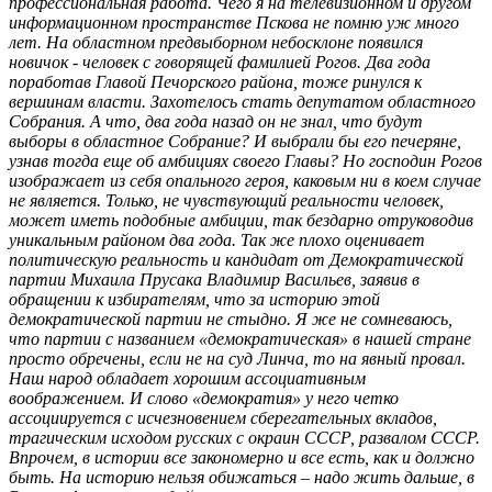
профессиональная работа. Чего я на телевизионном и другом
информационном пространстве Пскова не помню уж много
лет. На областном предвыборном небосклоне появился
новичок - человек с говорящей фамилией Рогов. Два года
поработав Главой Печорского района, тоже ринулся к
вершинам власти. Захотелось стать депутатом областного
Собрания. А что, два года назад он не знал, что будут
выборы в областное Собрание? И выбрали бы его печеряне,
узнав тогда еще об амбициях своего Главы? Но господин Рогов
изображает из себя опального героя, каковым ни в коем случае
не является. Только, не чувствующий реальности человек,
может иметь подобные амбиции, так бездарно отруководив
уникальным районом два года. Так же плохо оценивает
политическую реальность и кандидат от Демократической
партии Михаила Прусака Владимир Васильев, заявив в
обращении к избирателям, что за историю этой
демократической партии не стыдно. Я же не сомневаюсь,
что партии с названием «демократическая» в нашей стране
просто обречены, если не на суд Линча, то на явный провал.
Наш народ обладает хорошим ассоциативным
воображением. И слово «демократия» у него четко
ассоциируется с исчезновением сберегательных вкладов,
трагическим исходом русских с окраин СССР, развалом СССР.
Впрочем, в истории все закономерно и все есть, как и должно
быть. На историю нельзя обижаться – надо жить дальше, в