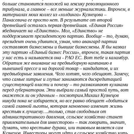
больше становится похожей на лексику революционного
трибунала, а главное – все меньше журналистики. Впрочем, в
материалах моих коллег из «холдинга» Кузнецова –
Панасевича ее просто нет. В результате от второй
древнейшей осталась первая древнейшая. «Единая Россия»
ябедничает на «Единство». Мол, «Единство» не
поддерживает президентскую партию. Вообще – то, думаю,
президент очень удивится, узнав, что авангард партии
составляют бизнесмены и бывшие бизнесмены. Я бы назвал
эту партию «Единый бизнес России», впрочем, такая партия
у нас есть и называется она - РАО ЕС. Вот тебе и каламбур.
Обратим же внимание на предвыборную кампанию в
нынешней прессе и на дорогой товар – кандидатов, и их
предвыборные заявления. Чего хотят, чего обещают. Замечу,
что самые хитрые и глупые занимаются дискредитацией
существующей власти и почему – то размахивают кулаками
перед губернатором. Эти выбрали самый простой путь, вот
окажется ли он удачным – посмотрим.Михаил Кузнецов
никуда пока не избирается, но все равно обещает «добиться
самой главной льготы, которая мгновенно изменит жизнь
крестьян к лучшему….только, став свободным от
административного давления, сельское хозяйство станет
привлекательным для инвесторов» – так говорить, значит,
думать, что крестьяне дураки, или таковым является сам
Кузнецов. Инвесторы могут идти в сельское хозяйство хоть