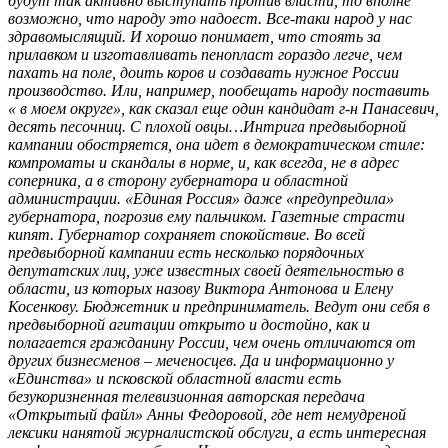
будут так активно выступать против власти, то вполне
возможно, что народу это надоест. Все-таки народ у нас
здравомыслящий. И хорошо понимает, что стоять за
прилавком и изготавливать пенопласт гораздо легче, чем
пахать на поле, доить коров и создавать нужное России
производство. Или, например, пообещать народу поставить
« в моем округе», как сказал еще один кандидат г-н Панасевич,
десять песочниц. С плохой овцы…Интрига предвыборной
кампании обостряется, она идет в демократическом стиле:
компроматы и скандалы в норме, и, как всегда, не в адрес
соперника, а в сторону губернатора и областной
администрации. «Единая Россия» даже «предупредила»
губернатора, погрозив ему пальчиком. Газетные страсти
кипят. Губернатор сохраняет спокойствие. Во всей
предвыборной кампании есть несколько порядочных
депутатских лиц, уже известных своей деятельностью в
области, из которых назову Виктора Антонова и Елену
Косенкову. Бюджетник и предприниматель. Ведут они себя в
предвыборной агитации открыто и достойно, как и
полагается гражданину России, чем очень отличаются от
других бизнесменов – меченосцев. Да и информационно у
«Единства» и псковской областной власти есть
безукоризненная телевизионная авторская передача
«Открытый файл» Анны Федоровой, где нет немудреной
лексики нанятой журналистской обслуги, а есть интересная