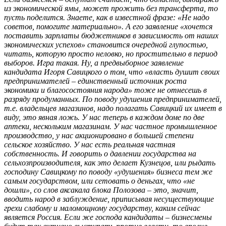
из экономической ямы, может прожить без трансферта, то
пусть поделится. Знаете, как в известной фразе: «Не надо
советов, помогите материально». А его заявление «хочется
поставить зарплаты бюджетников в зависимость от наших
экономических успехов» становится очередной глупостью,
читать, которую просто неловко, но простительно в период
выборов. Игра такая. Ну, а предвыборное заявление
кандидата Игоря Савицкого о том, что «власть душит своих
предпринимателей – единственный источник роста
экономики и благосостояния народа» тоже не отнесешь в
разряду продуманных. По поводу удушения предпринимателей,
т.е. владельцев магазинов, надо полагать Савицкий их имеет в
виду, это явная ложь. У нас теперь в каждом доме по две
аптеки, нескольким магазинам. У нас частное промышленное
производство, у нас акционировано в большей степени
сельское хозяйство. У нас есть реальная частная
собственность. И говорить о давлении государства на
сельхозпроизводителя, как это делает Кузнецов, или рыдать
господину Савицкому по поводу «удушения» бизнеса тем же
самым государством, или сетовать о деньгах, что «не
дошли», со слов аксакала блока Полозова – это, значит,
вводить народ в заблуждение, приписывая несуществующие
грехи слабому и маломощному государству, каким сейчас
является Россия. Если же господа кандидаты – бизнесмены