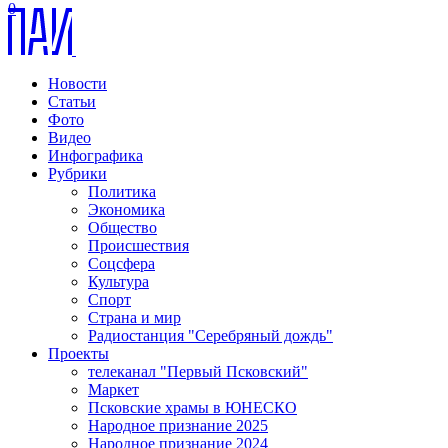
0
Новости
Статьи
Фото
Видео
Инфографика
Рубрики
Политика
Экономика
Общество
Происшествия
Соцсфера
Культура
Спорт
Страна и мир
Радиостанция "Серебряный дождь"
Проекты
телеканал "Первый Псковский"
Маркет
Псковские храмы в ЮНЕСКО
Народное признание 2025
Народное признание 2024