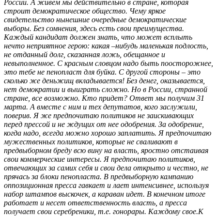
России. А живем мы действительно в стране, которая
строит демократическое общество. Чему яркое
свидетельство нынешние очередные демократические
выборы. Без сомнения, здесь есть свои преимущества.
Каждый кандидат должен знать, что может всплыть
нечто неприятное герою: какая –нибудь маленькая подлость,
не отданный долг, сказанная ложь, обещанное и
невыполненное. С красным словцом надо быть поосторожнее,
это тебе не пенопласт для буйка. С другой стороны – это
сколько же деньжищ вкладывается! Без денег, оказывается,
нет демократии и выиграть сложно. Но в России, странной
стране, все возможно. Кто придет? Ответ мы получим 31
марта. А вместе с ним и тех депутатов, кого заслужили,
поверив. Я же предпочитаю политиков не заискивающих
перед прессой и не ждущих от нее одобрения. За одобрение,
когда надо, всегда можно хорошо заплатить. Я предпочитаю
мужественных политиков, которые не сваливают в
предвыборном бреду всю вину на власть, яростно отстаивая
свои коммерческие интересы. Я предпочитаю политиков,
отвечающих за самих себя и свои дела открыто и честно, не
прячась за блоки пенопласта. В предвыборную кампанию
оппозиционная пресса гавкает и лает интенсивнее, используя
набор штампов выскочек, а караван идет. В конечном итоге
работает и несет ответственность власть, а пресса
получает свои серебреники, т.е. гонорары. Каждому свое.К