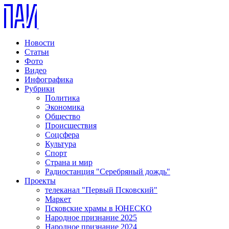
Новости
Статьи
Фото
Видео
Инфографика
Рубрики
Политика
Экономика
Общество
Происшествия
Соцсфера
Культура
Спорт
Страна и мир
Радиостанция "Серебряный дождь"
Проекты
телеканал "Первый Псковский"
Маркет
Псковские храмы в ЮНЕСКО
Народное признание 2025
Народное признание 2024