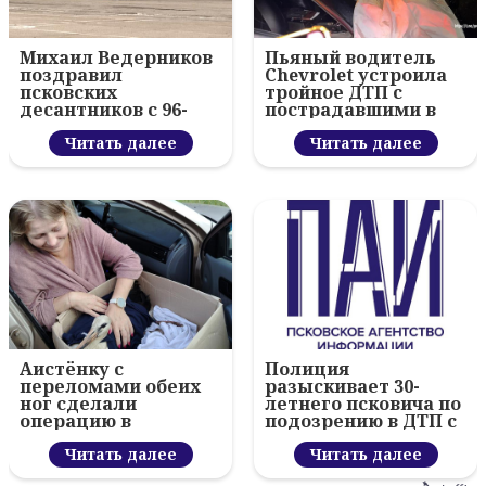
Михаил Ведерников
Пьяный водитель
поздравил
Chevrolet устроила
псковских
тройное ДТП с
десантников с 96-
пострадавшими в
летием ВДВ и
Пскове
вручил награды
Читать далее
Читать далее
Аистёнку с
Полиция
переломами обеих
разыскивает 30-
ног сделали
летнего псковича по
операцию в
подозрению в ДТП с
гдовском центре
тяжкими
Читать далее
последствиями
Читать далее