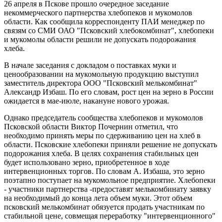
26 апреля в Пскове прошло очередное заседание
некоммерческого партнерства хлебопеков и мукомолов
области. Как сообщила корреспонденту ПАИ менеджер по
связям со СМИ ОАО "Псковский хлебокомбинат", хлебопеки
и мукомолы области решили не допускать подорожания
хлеба.
В начале заседания с докладом о поставках муки и
ценообразовании на мукомольную продукцию выступил
заместитель директора ООО "Псковский мелькомбинат"
Александр Избаш. По его словам, рост цен на зерно в России
ожидается в мае-июле, накануне нового урожая.
Однако председатель сообщества хлебопеков и мукомолов
Псковской области Виктор Почернин отметил, что
необходимо принять меры по сдерживанию цен на хлеб в
области. Псковские хлебопеки приняли решение не допускать
подорожания хлеба. В целях сохранения стабильных цен
будет использовано зерно, приобретенное в ходе
интервенционных торгов. По словам А. Избаша, это зерно
поэтапно поступает на мукомольное предприятие. Хлебопеки
- участники партнерства -предоставят мелькомбинату заявку
на необходимый до конца лета объем муки. Этот объем
псковский мелькомбинат обязуется продать участникам по
стабильной цене, совмещая переработку "интервенционного"