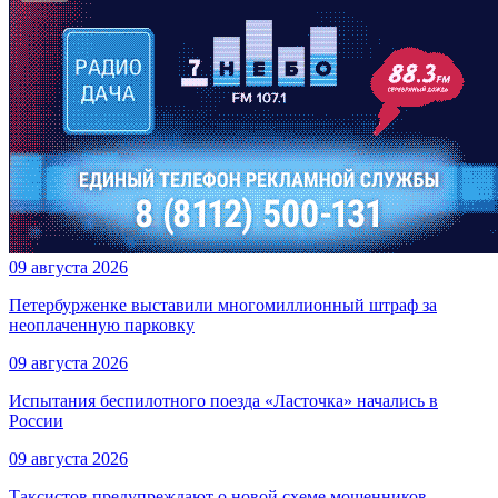
09 августа 2026
Петербурженке выставили многомиллионный штраф за
неоплаченную парковку
09 августа 2026
Испытания беспилотного поезда «Ласточка» начались в
России
09 августа 2026
Таксистов предупреждают о новой схеме мошенников