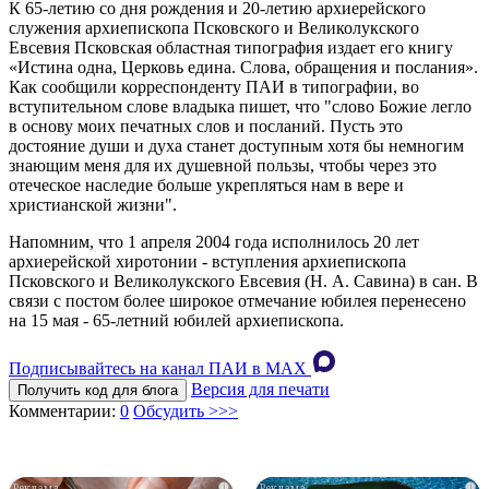
К 65-летию со дня рождения и 20-летию архиерейского
служения архиепископа Псковского и Великолукского
Евсевия Псковская областная типография издает его книгу
«Истина одна, Церковь едина. Слова, обращения и послания».
Как сообщили корреспонденту ПАИ в типографии, во
вступительном слове владыка пишет, что "слово Божие легло
в основу моих печатных слов и посланий. Пусть это
достояние души и духа станет доступным хотя бы немногим
знающим меня для их душевной пользы, чтобы через это
отеческое наследие больше укрепляться нам в вере и
христианской жизни".
Напомним, что 1 апреля 2004 года исполнилось 20 лет
архиерейской хиротонии - вступления архиепископа
Псковского и Великолукского Евсевия (Н. А. Савина) в сан. В
связи с постом более широкое отмечание юбилея перенесено
на 15 мая - 65-летний юбилей архиепископа.
Подписывайтесь на канал ПАИ в MAХ
Версия для печати
Получить код для блога
Комментарии:
0
Обсудить >>>
i
i