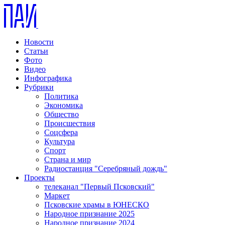
Новости
Статьи
Фото
Видео
Инфографика
Рубрики
Политика
Экономика
Общество
Происшествия
Соцсфера
Культура
Спорт
Страна и мир
Радиостанция "Серебряный дождь"
Проекты
телеканал "Первый Псковский"
Маркет
Псковские храмы в ЮНЕСКО
Народное признание 2025
Народное признание 2024