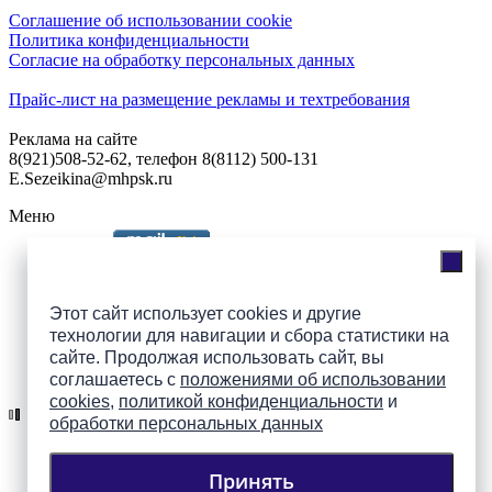
Соглашение об использовании cookie
Политика конфиденциальности
Согласие на обработку персональных данных
Прайс-лист на размещение рекламы и техтребования
Реклама на сайте
8(921)508-52-62, телефон 8(8112) 500-131
E.Sezeikina@mhpsk.ru
Меню
Слушать радио «7 небо» онлайн
Этот сайт использует cookies и другие
технологии для навигации и сбора статистики на
сайте. Продолжая использовать сайт, вы
Подпишись на группы
соглашаетесь с
положениями об использовании
ПАИ в соцсетях!
cookies
,
политикой конфиденциальности
и
обработки персональных данных
Принять