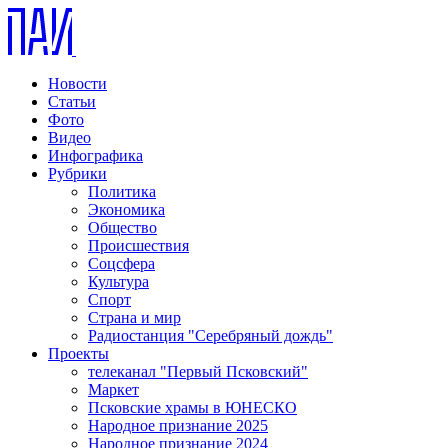
Новости
Статьи
Фото
Видео
Инфографика
Рубрики
Политика
Экономика
Общество
Происшествия
Соцсфера
Культура
Спорт
Страна и мир
Радиостанция "Серебряный дождь"
Проекты
телеканал "Первый Псковский"
Маркет
Псковские храмы в ЮНЕСКО
Народное признание 2025
Народное признание 2024