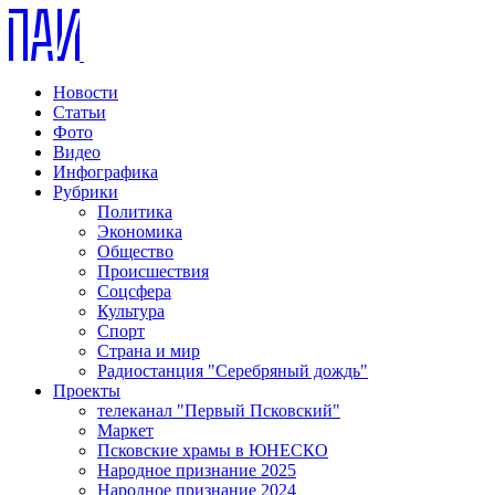
Новости
Статьи
Фото
Видео
Инфографика
Рубрики
Политика
Экономика
Общество
Происшествия
Соцсфера
Культура
Спорт
Страна и мир
Радиостанция "Серебряный дождь"
Проекты
телеканал "Первый Псковский"
Маркет
Псковские храмы в ЮНЕСКО
Народное признание 2025
Народное признание 2024