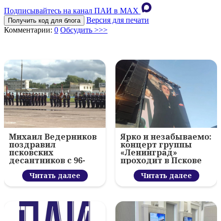
Подписывайтесь на канал ПАИ в MAХ
Версия для печати
Получить код для блога
Комментарии:
0
Обсудить >>>
Михаил Ведерников
Ярко и незабываемо:
поздравил
концерт группы
псковских
«Ленинград»
десантников с 96-
проходит в Пскове
летием ВДВ и
вручил награды
Читать далее
Читать далее