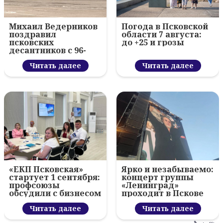
Михаил Ведерников
Погода в Псковской
поздравил
области 7 августа:
псковских
до +25 и грозы
десантников с 96-
летием ВДВ и
вручил награды
Читать далее
Читать далее
«ЕКП Псковская»
Ярко и незабываемо:
стартует 1 сентября:
концерт группы
профсоюзы
«Ленинград»
обсудили с бизнесом
проходит в Пскове
новый цифровой
проект
Читать далее
Читать далее