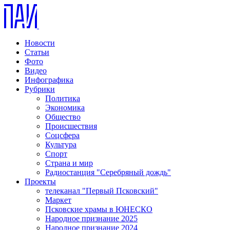
Новости
Статьи
Фото
Видео
Инфографика
Рубрики
Политика
Экономика
Общество
Происшествия
Соцсфера
Культура
Спорт
Страна и мир
Радиостанция "Серебряный дождь"
Проекты
телеканал "Первый Псковский"
Маркет
Псковские храмы в ЮНЕСКО
Народное признание 2025
Народное признание 2024