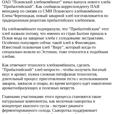
ОАО "Псковский хлебокомбинат" начал выпуск нового хлеба
"Прибалтийский". Как сообщила корреспонденту ПАИ
менеджер по связям со СМИ Псковского хлебокомбината
Елена Черепицкая, новый заварной хлеб изготавливается по
традиционным рецептам прибалтийских хлебопеков.
На хлебокомбинате подчеркнули, что "Прибалтийским" этот
хлеб назвали потому, что именно из стран Балтии пришла в
Псков мода на заварные хлеба с солодовыми экстрактами.
Особенно популярен сейчас такой хлеб в Финляндии.
Известный псковичам хлеб "Виру", который когда-то
специально возили из Эстонии, тоже относится к подобным
хлебам.
Как отмечают технологи хлебокомбината, сделать
"Прибалтийский" хлеб непросто - чтобы получить богатый
вкус и аромат, нужна сложная пятифазная технология,
длительный процесс приготовления теста с использованием
заварок, заквасок и опары, во время которого идет накопление
ароматообразующих и полезных веществ.
Главными участниками этого процесса становятся такие
натуральные компоненты, как молочная сыворотка и
концентрат квасного сусла - экстракт ржаного
ферментированного солода. Сыворотка поддерживает