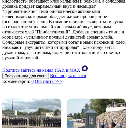
кислотность, обогащает хлеб кальцием и белками, а солодовая
добавка придает карамельный вкус и насыщает
"Прибалтийский" теми биологически активными
веществами, которыми обладает живое пророщенное
(осолодованное) зерно. Взаимное влияние сыворотки и сусла
и создает тот уникальный кислосладкий вкус, которым
отличается хлеб "Прибалтийский". Добавки специй - тмина и
кориандра - усиливают пряный душистый аромат хлеба.
Солодовые экстракты, которыми богат новый псковский хлеб,
называют "улучшителями от природы" - хлеб получается
духовитым, эластичным, поджаристого золотистого цвета, с
румяной корочкой.
Подписывайтесь на канал ПАИ в MAХ
Версия для печати
Получить код для блога
Комментарии:
0
Обсудить >>>