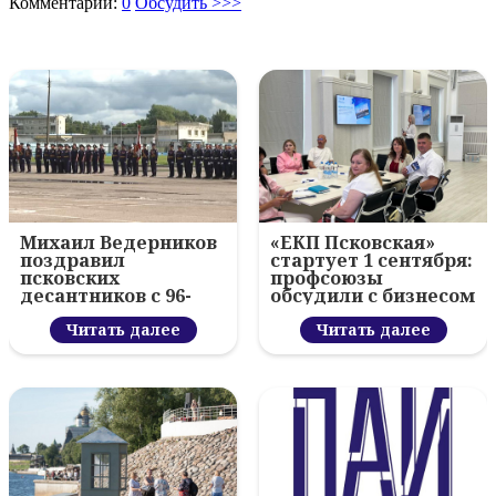
Комментарии:
0
Обсудить >>>
Михаил Ведерников
«ЕКП Псковская»
поздравил
стартует 1 сентября:
псковских
профсоюзы
десантников с 96-
обсудили с бизнесом
летием ВДВ и
новый цифровой
вручил награды
Читать далее
проект
Читать далее