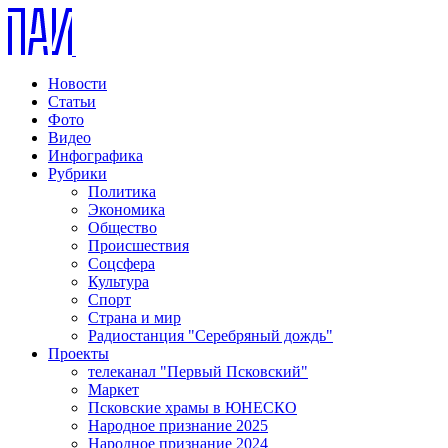
Новости
Статьи
Фото
Видео
Инфографика
Рубрики
Политика
Экономика
Общество
Происшествия
Соцсфера
Культура
Спорт
Страна и мир
Радиостанция "Серебряный дождь"
Проекты
телеканал "Первый Псковский"
Маркет
Псковские храмы в ЮНЕСКО
Народное признание 2025
Народное признание 2024