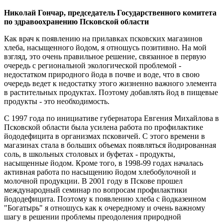
Николай Гончар, председатель Государственного комитета
по здравоохранению Псковской области
Как врач к появлению на прилавках псковских магазинов
хлеба, насыщенного йодом, я отношусь позитивно. На мой
взгляд, это очень правильное решение, связанное в первую
очередь с региональной экологической проблемой -
недостатком природного йода в почве и воде, что в свою
очередь ведет к недостатку этого жизненно важного элемента
в растительных продуктах. Поэтому добавлять йод в пищевые
продукты - это необходимость.
С 1997 года по инициативе губернатора Евгения Михайлова в
Псковской области была усилена работа по профилактике
йододефицита в организмах псковичей. С этого времени в
магазинах стала в больших объемах появляться йодированная
соль, в школьных столовых и буфетах - продукты,
насыщенные йодом. Кроме того, в 1998-99 годах началась
активная работа по насыщению йодом хлебобулочной и
молочной продукции. В 2001 году в Пскове прошел
международный семинар по вопросам профилактики
йододефицита. Поэтому к появлению хлеба с йодказеином
"Богатырь" я отношусь как к очередному и очень важному
шагу в решении проблемы преодоления природной