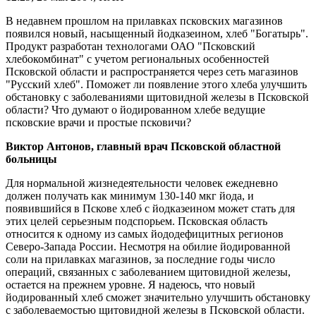
В недавнем прошлом на прилавках псковских магазинов
появился новый, насыщенный йодказеином, хлеб "Богатырь".
Продукт разработан технологами ОАО "Псковский
хлебокомбинат" с учетом региональных особенностей
Псковской области и распространяется через сеть магазинов
"Русский хлеб". Поможет ли появление этого хлеба улучшить
обстановку с заболеваниями щитовидной железы в Псковской
области? Что думают о йодированном хлебе ведущие
псковские врачи и простые псковичи?
Виктор Антонов, главный врач Псковской областной
больницы
Для нормальной жизнедеятельности человек ежедневно
должен получать как минимум 130-140 мкг йода, и
появившийся в Пскове хлеб с йодказеином может стать для
этих целей серьезным подспорьем. Псковская область
относится к одному из самых йододефицитных регионов
Северо-Запада России. Несмотря на обилие йодированной
соли на прилавках магазинов, за последние годы число
операций, связанных с заболеванием щитовидной железы,
остается на прежнем уровне. Я надеюсь, что новый
йодированный хлеб сможет значительно улучшить обстановку
с заболеваемостью щитовидной железы в Псковской области.