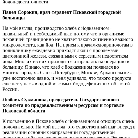
йодонедостаточности.
Павел Сорокин, врач-терапевт Псковской городской
больницы
На мой взгляд, производство хлеба с йодказеином -
правильный и необходимый шаг, потому что в организме
псковичей традиционно не хватает такого жизненно важного
микроэлемента, как йод. На прием к врачам-эдокринологам в
поликлинику ежедневно приходят люди с проблемами
щитовидной железы, связанными с серьезным недостатком
йода. Многих из них приходится отправлять на операцию в
больницу. Я знаю, что хлеб с йодказеином появился во
многих городах - Санкт-Петербурге, Москве, Архангельске -
уже достаточно давно, и меня удивляло, что такого продукта
еще нет у нас - в одной из самых йододефицитных областей
России.
Любовь Сукманова, председатель Государственного
комитета по продовольственным ресурсам и торговле
Псковской области
К появлению в Пскове хлеба с йодказеином я отношусь очень
положительно. На мой взгляд, это существенный шаг вперед в
реализации основных направлений государственной
политики в области здорового питания населения. Решение