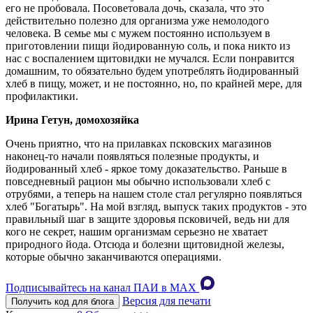
его не пробовала. Посоветовала дочь, сказала, что это
действительно полезно для организма уже немолодого
человека. В семье мы с мужем постоянно используем в
приготовлении пищи йодированную соль, и пока никто из
нас с воспалением щитовидки не мучался. Если понравится
домашним, то обязательно будем употреблять йодированный
хлеб в пищу, может, и не постоянно, но, по крайней мере, для
профилактики.
Ирина Гетун, домохозяйка
Очень приятно, что на прилавках псковских магазинов
наконец-то начали появляться полезные продукты, и
йодированный хлеб - яркое тому доказательство. Раньше в
повседневный рацион мы обычно использовали хлеб с
отрубями, а теперь на нашем столе стал регулярно появляться
хлеб "Богатырь". На мой взгляд, выпуск таких продуктов - это
правильный шаг в защите здоровья псковичей, ведь ни для
кого не секрет, нашим организмам серьезно не хватает
природного йода. Отсюда и болезни щитовидной железы,
которые обычно заканчиваются операциями.
Подписывайтесь на канал ПАИ в MAХ
Версия для печати
Получить код для блога