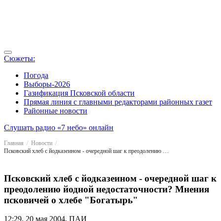
Сюжеты:
Погода
Выборы-2026
Газификация Псковской области
Прямая линия с главными редакторами районных газет
Районные новости
Слушать радио «7 небо» онлайн
Главная
Новости
Псковский хлеб с йодказеином - очередной шаг к преодолению йодной недостаточности? Мнения псковичей о хлебе "Богатырь"
Псковский хлеб с йодказеином - очередной шаг к
преодолению йодной недостаточности? Мнения
псковичей о хлебе "Богатырь"
12:29, 20 мая 2004, ПАИ