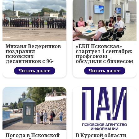
Михаил Ведерников
«ЕКП Псковская»
поздравил
стартует 1 сентября:
псковских
профсоюзы
десантников с 96-
обсудили с бизнесом
летием ВДВ и
новый цифровой
вручил награды
Читать далее
проект
Читать далее
Погода в Псковской
В Курской области