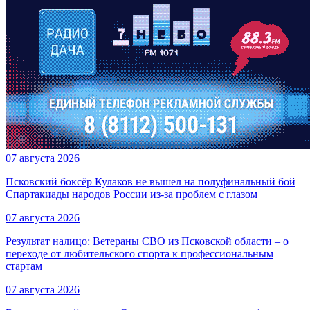
07 августа 2026
Псковский боксёр Кулаков не вышел на полуфинальный бой
Спартакиады народов России из-за проблем с глазом
07 августа 2026
Результат налицо: Ветераны СВО из Псковской области – о
переходе от любительского спорта к профессиональным
стартам
07 августа 2026