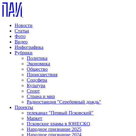
Новости
Статьи
Фото
Видео
Инфографика
Рубрики
Политика
Экономика
Общество
Происшествия
Соцсфера
Культура
Спорт
Страна и мир
Радиостанция "Серебряный дождь"
Проекты
телеканал "Первый Псковский"
Маркет
Псковские храмы в ЮНЕСКО
Народное признание 2025
Народное признание 2024