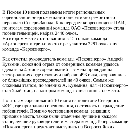
В Пскове 10 июня подведены итоги региональных
соревнований энергокомпаний оперативно-ремонтного
персонала Северо-Запада. Как передает корреспондент ПАИ,
по итогам соревнований команда ОАО «Псковэнерго» стала
победительницей, набрав 2440 очков.
На втором месте с отставанием в 155 очков команда
«Архэнерго» и третье место с результатом 2281 очко заняла
команда «Карелэнерго».
Как отметил руководитель команды «Псковэнерго» Андрей
Кузьмин, основной отрыв от соперников команде удалось
сделать на 4 этапе соревнований – замена проводов на
электролиниях, где псковичи набрали 493 очка, оторвавшись
от ближайших преследователей на 40 очков. Самым же
сложным этапом, по мнению А. Кузьмина, для «Псковэнерго»
стал 5-ый этап, на котором команда заняла лишь 5-е место.
По итогам соревнований 10 июня на полигоне Северного
ФЭС, где проходили соревнования, состоялось награждение
победителей. Помимо чествования команд, занявших
призовые места, также были отмечены лучшие в каждом
этапе, лучшие руководители и мастера команд.Теперь команде
«Псковэнерго» предстоит выступить на Всероссийских