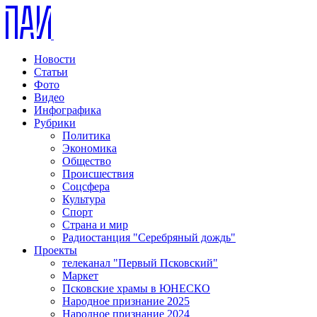
Новости
Статьи
Фото
Видео
Инфографика
Рубрики
Политика
Экономика
Общество
Происшествия
Соцсфера
Культура
Спорт
Страна и мир
Радиостанция "Серебряный дождь"
Проекты
телеканал "Первый Псковский"
Маркет
Псковские храмы в ЮНЕСКО
Народное признание 2025
Народное признание 2024