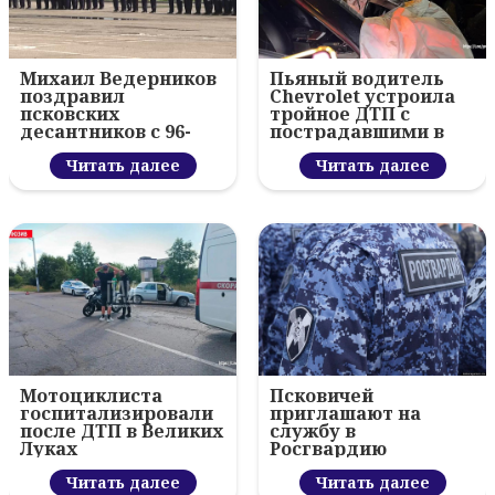
Михаил Ведерников
Пьяный водитель
поздравил
Chevrolet устроила
псковских
тройное ДТП с
десантников с 96-
пострадавшими в
летием ВДВ и
Пскове
вручил награды
Читать далее
Читать далее
Мотоциклиста
Псковичей
госпитализировали
приглашают на
после ДТП в Великих
службу в
Луках
Росгвардию
Читать далее
Читать далее