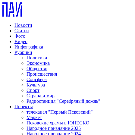
Новости
Статьи
Фото
Видео
Инфографика
Рубрики
Политика
Экономика
Общество
Происшествия
Соцсфера
Культура
Спорт
Страна и мир
Радиостанция "Серебряный дождь"
Проекты
телеканал "Первый Псковский"
Маркет
Псковские храмы в ЮНЕСКО
Народное признание 2025
Народное признание 2024