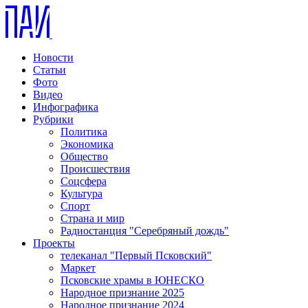
Новости
Статьи
Фото
Видео
Инфографика
Рубрики
Политика
Экономика
Общество
Происшествия
Соцсфера
Культура
Спорт
Страна и мир
Радиостанция "Серебряный дождь"
Проекты
телеканал "Первый Псковский"
Маркет
Псковские храмы в ЮНЕСКО
Народное признание 2025
Народное признание 2024