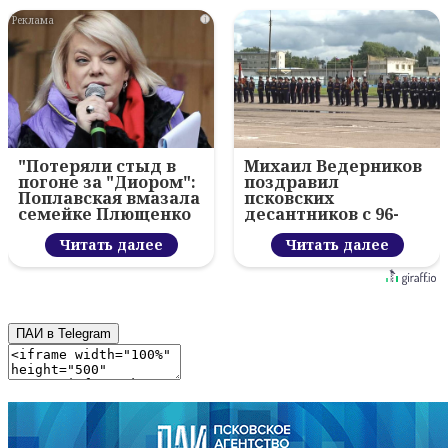
i
"Потеряли стыд в
Михаил Ведерников
погоне за "Диором":
поздравил
Поплавская вмазала
псковских
семейке Плющенко
десантников с 96-
летием ВДВ и
Читать далее
вручил награды
Читать далее
ПАИ в Telegram