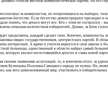
 и добавил голосов местной коммунистической партии. Но его г
оголосовал за коммунистов, не потратившихся на выборах, тихо 
нажитом богатстве. Если богатство демонстрируют прилюдно и на
дали понять, что деньги могут все. Кто с этим не согласился – 
авлены немалым количеством избирателей. Думаю, за Блок голосо
дет продолжена, каждый сделает свои. Конечно, коммунисты лик
дравомыслящих государственников, центристских партий. В обла
ень интересный. А врачи и учителя вернутся в свои школы и бол
стной больницы, единственный в области набрал самый большой 
ии, которую уволил несостоявшийся депутат и глава новой парт
сая своими знаменами ассигнаций, то, в конечном итоге, за уда
оком Кузнецова-Полозова-Савицкого народу не нужна. Но, может
о, как весь цивилизованный мир, участвовать в избирательных 