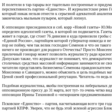
И полетели в тар-тарары все тщательно построенные и приду
перспективность партии «Единство». И журналистские ревю Го
который никак нельзя отнести к серьезной адекватной аналит
закончилась мыльным пузырем, который лопнул.
К оппозиции присоединился и соб. корр «Новой газеты» Ю.Мо
определен идеологией газеты, в которой он подвизается. Газе
живет в городе, где стоит 76 дивизия и куда привозили гробы
«Единой России», партийцем которой губернатор никогда и не 
пор не пойму, чем так велик господин Семенов и что он такого
ничего не производит для родного Отечества? Просто Моисеенк
приличный гонорар может позволить журналисту ради красног
Допускаю также, что журналист не понимает, что демократиче
столичных средствах массовой информации занимаются не свои
читателю представлять бизнесмена Семенова правдоискателем 
Моисеенко и Савицкого, можно объяснить и цель подобных мат
Ценой своей профессиональной репутации. Читатель–то ведь не
Подобная журналистика, якобы построенная на либеральных де
оппозиционную прессу до 31 марта, вот тут- то очень четко ви
оппозиции Ирины Тихоновой о «нехорошем предзнаменовании» 
Псковское «Единство» – партия, насчитывающая всего три год
партией КПРФ. Уверен, что не будь этой зеленой агрессии Блок