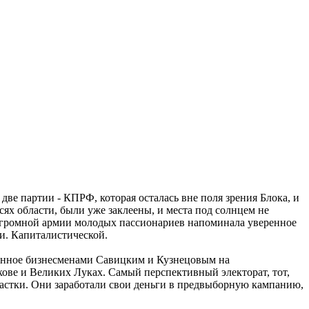
ве партии - КПРФ, которая осталась вне поля зрения Блока, и
сях области, были уже заклеены, и места под солнцем не
ь огромной армии молодых пассионариев напоминала уверенное
и. Капиталистической.
ченное бизнесменами Савицким и Кузнецовым на
кове и Великих Луках. Самый перспективный электорат, тот,
частки. Они заработали свои деньги в предвыборную кампанию,