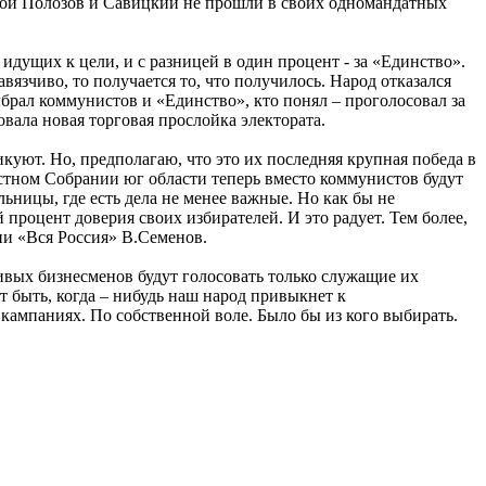
ерои Полозов и Савицкий не прошли в своих одномандатных
идущих к цели, и с разницей в один процент - за «Единство».
вязчиво, то получается то, что получилось. Народ отказался
выбрал коммунистов и «Единство», кто понял – проголосовал за
вала новая торговая прослойка электората.
уют. Но, предполагаю, что это их последняя крупная победа в
стном Собрании юг области теперь вместо коммунистов будут
ьницы, где есть дела не менее важные. Но как бы не
процент доверия своих избирателей. И это радует. Тем более,
ии «Вся Россия» В.Семенов.
чливых бизнесменов будут голосовать только служащие их
 быть, когда – нибудь наш народ привыкнет к
кампаниях. По собственной воле. Было бы из кого выбирать.