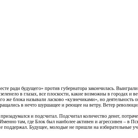
те ради будущего» против губернатора закончилась. Выиграли д
ленело в глазах, все плоскости, какие возможны в городах и ве
ого же блока называли ласково «кузнечиками», но деятельност
ращались в нечто шуршащее и реющее на ветру. Ветер революци
призадумался и подсчитал. Подсчитал количество денег, потра
менно там, где Блок был наиболее активен и агрессивен – в Пс
 не поддержал. Будущее, молодые не пришли на избирательные у