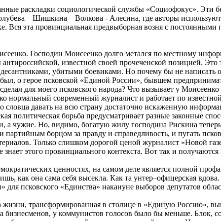
манные раскладки социологической службы «Социофокус». Эти 
лубева – Шишкина – Волкова - Алесина, где авторы используют
ике. Вся эта провинциальная предвыборная возня с постоянными
исеенко. Господин Моисеенко долго метался по местному инфор
ты антироссийской, известной своей прочеченской позицией. Это 
 с десантниками, убитыми боевиками. Но почему бы не написать
был, о герое псковской «Единой России», бывшем предпринимате
 сделал для моего псковского народа? Что вызывает у Моисеенко
о нормальный современный журналист и работает по известной с
о словца давать на всю страну достаточно искаженную информа
ская политическая борьба предусматривает разные законные спо
, а чужие. Но, видимо, богатую жилу господина Рискина тепер
и партийным борцом за правду и справедливость, и пугать псков
ериалов. Только слишком дорогой ценой журналист «Новой газе
 знает этого провинциального контекста. Вот так и получаются 
мократических ценностях, на самом деле является полной проф
дишь, как она сама себя высекла. Как та унтер–офицерская вдов
для псковского «Единства» накануне выборов депутатов област
а жизни, трансформированная в столице в «Единую Россию», вы
а бизнесменов, у коммунистов голосов было бы меньше. Блок, со