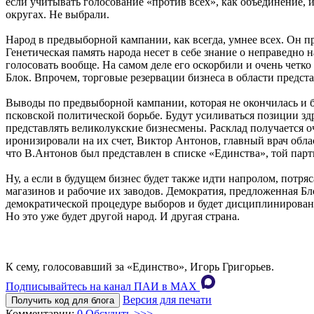
если учитывать голосование «против всех», как объединение,
округах. Не выбрали.
Народ в предвыборной кампании, как всегда, умнее всех. Он пр
Генетическая память народа несет в себе знание о неправедно 
голосовать вообще. На самом деле его оскорбили и очень четко 
Блок. Впрочем, торговые резервации бизнеса в области предст
Выводы по предвыборной кампании, которая не окончилась и бу
псковской политической борьбе. Будут усиливаться позиции з
представлять великолукские бизнесмены. Расклад получается оч
иронизировали на их счет, Виктор Антонов, главный врач обла
что В.Антонов был представлен в списке «Единства», той парт
Ну, а если в будущем бизнес будет также идти напролом, потря
магазинов и рабочие их заводов. Демократия, предложенная Бл
демократической процедуре выборов и будет дисциплинированн
Но это уже будет другой народ. И другая страна.
К сему, голосовавший за «Единство», Игорь Григорьев.
Подписывайтесь на канал ПАИ в MAХ
Версия для печати
Получить код для блога
Комментарии:
0
Обсудить >>>