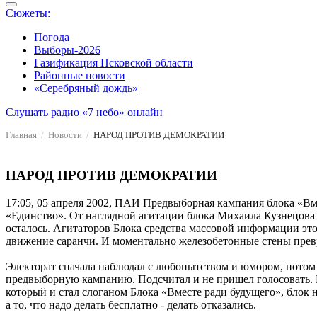
Сюжеты:
Погода
Выборы-2026
Газификация Псковской области
Районные новости
«Серебряный дождь»
Слушать радио «7 небо» онлайн
Главная
Новости
НАРОД ПРОТИВ ДЕМОКРАТИИ
НАРОД ПРОТИВ ДЕМОКРАТИИ
17:05, 05 апреля 2002, ПАИ
Предвыборная кампания блока «Вмес
«Единство». От наглядной агитации блока Михаила Кузнецова зе
осталось. Агитаторов Блока средства массовой информации эт
движение саранчи. И моментально железобетонные стены прев
Электорат сначала наблюдал с любопытством и юмором, потом 
предвыборную кампанию. Подсчитал и не пришел голосовать. И
который и стал слоганом Блока «Вместе ради будущего», блок
а то, что надо делать бесплатно - делать отказались.