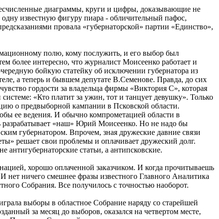
бесчисленные диаграммы, круги и цифры, доказывающие не
 одну известную фигуру пиара - обличительный пафос,
 предсказаниями провала «губернаторской» партии «Единство»,
мационному полю, кому послужить, и его выбор был
тем более интересно, что журналист Моисеенко работает и
 очередную бойкую статейку об исключении губернатора из
ле, а теперь и бывшем депутате В.Семенове. Правда, до сих
 чувство гордости за владельца фирмы «Виктория С», которая
истеме: «Кто платит за ужин, тот и танцует девушку». Только
цию о предвыборной кампании в Псковской области.
собы ее ведения. И обычно компрометацией области в
ь разрабатывает «наш» Юрий Моисеенко. Но не надо бы
ским губернатором. Впрочем, зная дружеские давние связи
ты» решает свои проблемы и оплачивает дружеский долг.
не антигубернаторские статьи, а антипсковские.
анацией, хорошо оплаченной заказчиком. И когда прочитываешь
а. И нет ничего смешнее фразы известного Главного Аналитика
ного Собрания. Все получилось с точностью наоборот.
играла выборы в областное Собрание наряду со старейшей
зданный за месяц до выборов, оказался на четвертом месте,