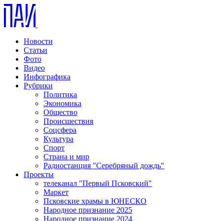
Новости
Статьи
Фото
Видео
Инфографика
Рубрики
Политика
Экономика
Общество
Происшествия
Соцсфера
Культура
Спорт
Страна и мир
Радиостанция "Серебряный дождь"
Проекты
телеканал "Первый Псковский"
Маркет
Псковские храмы в ЮНЕСКО
Народное признание 2025
Народное признание 2024