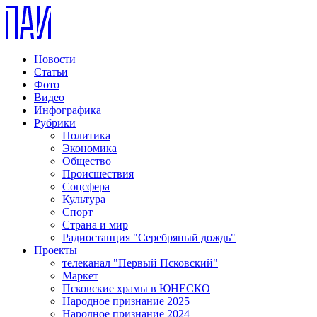
Новости
Статьи
Фото
Видео
Инфографика
Рубрики
Политика
Экономика
Общество
Происшествия
Соцсфера
Культура
Спорт
Страна и мир
Радиостанция "Серебряный дождь"
Проекты
телеканал "Первый Псковский"
Маркет
Псковские храмы в ЮНЕСКО
Народное признание 2025
Народное признание 2024