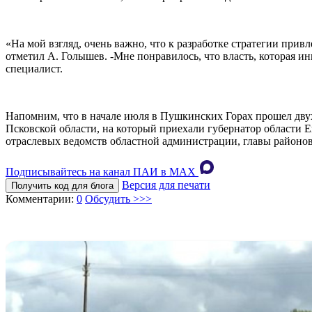
«На мой взгляд, очень важно, что к разработке стратегии прив
отметил А. Голышев. -Мне понравилось, что власть, которая и
специалист.
Напомним, что в начале июля в Пушкинских Горах прошел дву
Псковской области, на который приехали губернатор области
отраслевых ведомств областной администрации, главы районо
Подписывайтесь на канал ПАИ в MAХ
Версия для печати
Получить код для блога
Комментарии:
0
Обсудить >>>