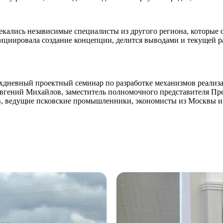
лекались независимые специалисты из другого региона, которые 
нициировала создание концепции, делится выводами и текущей ра
хдневный проектный семинар по разработке механизмов реализ
 Евгений Михайлов, заместитель полномочного представителя П
в, ведущие псковские промышленники, экономисты из Москвы и