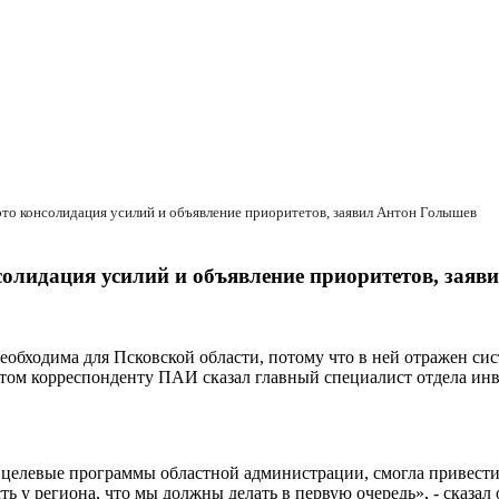
 это консолидация усилий и объявление приоритетов, заявил Антон Голышев
нсолидация усилий и объявление приоритетов, зая
обходима для Псковской области, потому что в ней отражен сис
 этом корреспонденту ПАИ сказал главный специалист отдела и
целевые программы областной администрации, смогла привести 
ь у региона, что мы должны делать в первую очередь», - сказал 