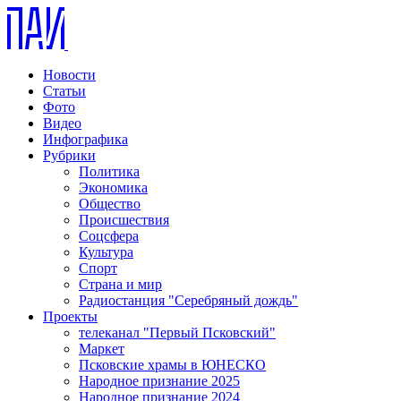
Новости
Статьи
Фото
Видео
Инфографика
Рубрики
Политика
Экономика
Общество
Происшествия
Соцсфера
Культура
Спорт
Страна и мир
Радиостанция "Серебряный дождь"
Проекты
телеканал "Первый Псковский"
Маркет
Псковские храмы в ЮНЕСКО
Народное признание 2025
Народное признание 2024