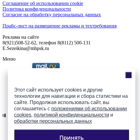
Соглашение об использовании cookie
Политика конфиденциальности
Согласие на обработку персональных данных
Прайс-лист на размещение рекламы и техтребования
Реклама на сайте
8(921)508-52-62, телефон 8(8112) 500-131
E.Sezeikina@mhpsk.ru
Меню
Слушать радио «7 небо» онлайн
Этот сайт использует cookies и другие
технологии для навигации и сбора статистики на
сайте. Продолжая использовать сайт, вы
Подпишись на группы
соглашаетесь с
положениями об использовании
ПАИ в соцсетях!
cookies
,
политикой конфиденциальности
и
обработки персональных данных
Принять