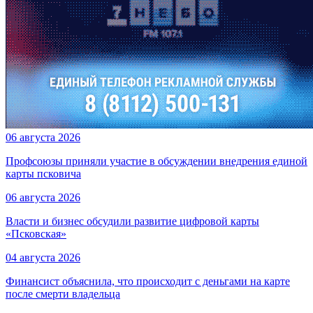
06 августа 2026
Профсоюзы приняли участие в обсуждении внедрения единой
карты псковича
06 августа 2026
Власти и бизнес обсудили развитие цифровой карты
«Псковская»
04 августа 2026
Финансист объяснила, что происходит с деньгами на карте
после смерти владельца