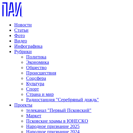
Новости
Статьи
Фото
Видео
Инфографика
Рубрики
Политика
Экономика
Общество
Происшествия
Соцсфера
Культура
Спорт
Страна и мир
Радиостанция "Серебряный дождь"
Проекты
телеканал "Первый Псковский"
Маркет
Псковские храмы в ЮНЕСКО
Народное признание 2025
Народное признание 2024