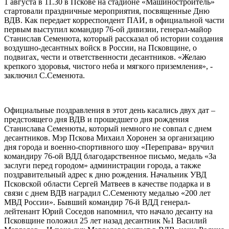
1 августа в 11.30 в Пскове на стадионе «Машиностроитель»
стартовали праздничные мероприятия, посвященные Дню
ВДВ. Как передает корреспондент ПАИ, в официальной части
первым выступил командир 76-ой дивизии, генерал-майор
Станислав Семенюта, который рассказал об истории создания
воздушно-десантных войск в России, на Псковщине, о
подвигах, чести и ответственности десантников. «Желаю
крепкого здоровья, чистого неба и мягкого приземления», -
заключил С.Семенюта.
Официальные поздравления в этот день касались двух дат –
предстоящего дня ВДВ и прошедшего дня рождения
Станислава Семенюты, который немного не совпал с днем
десантников. Мэр Пскова Михаил Хоронен за организацию
дня города и военно-спортивного шоу «Переправа» вручил
командиру 76-ой ВДД благодарственное письмо, медаль «За
заслуги перед городом» администрации города, а также
поздравительный адрес к дню рождения. Начальник УВД
Псковской области Сергей Матвеев в качестве подарка и в
связи с днем ВДВ наградил С.Семенюту медалью «200 лет
МВД России». Бывший командир 76-й ВДД генерал-
лейтенант Юрий Соседов напомнил, что начало десанту на
Псковщине положил 25 лет назад десантник №1 Василий