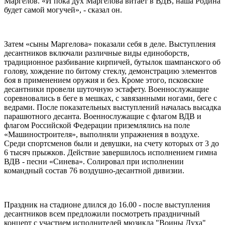
Маргелов. «И пока дух Маргелова витает в ВДВ, наша Родина
будет самой могучей», - сказал он.
Затем «сыны Маргелова» показали себя в деле. Выступления
десантников включали различные виды единоборств,
традиционное разбивание кирпичей, бутылок шампанского об
голову, хождение по битому стеклу, демонстрацию элементов
боя в применением оружия и без. Кроме этого, псковские
десантники провели шуточную эстафету. Военнослужащие
соревновались в беге в мешках, с завязанными ногами, беге с
ведрами. После показательных выступлений началась высадка
парашютного десанта. Военнослужащие с флагом ВДВ и
флагом Российской Федерации приземлялись на поле
«Машиностроителя», выполняли упражнения в воздухе.
Среди спортсменов были и девушки, на счету которых от 3 до
6 тысяч прыжков. Действие завершилось исполнением гимна
ВДВ - песни «Синева». Солировал при исполнении
командный состав 76 воздушно-десантной дивизии.
Праздник на стадионе длился до 16.00 - после выступления
десантников всем предложили посмотреть праздничный
концерт с участием исполнителей мюзикла "Воины Духа"