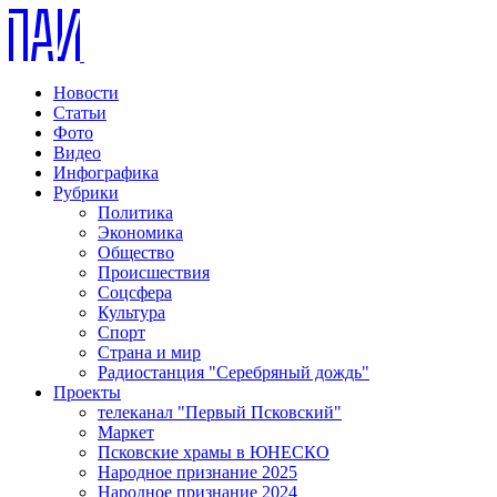
Новости
Статьи
Фото
Видео
Инфографика
Рубрики
Политика
Экономика
Общество
Происшествия
Соцсфера
Культура
Спорт
Страна и мир
Радиостанция "Серебряный дождь"
Проекты
телеканал "Первый Псковский"
Маркет
Псковские храмы в ЮНЕСКО
Народное признание 2025
Народное признание 2024