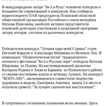
В международном лагере "Бе-La-Русь" псковичи победили в
большинстве соревнований и конкурсов. Как сообщила
корреспонденту ПАИ председатель Псковской областной
общественной организации Российского союза молодёжи
Наталья Николаева, наиболее активно представители
псковской делегации участвовали в культурной программе
лагеря, которая состояла из различных конкурсов.
Победителем конкурса "Лучшая пара моей Страны" стали
Евгений Карасев и Александра Шевякова из Великих Лук. В
номинации "Патриотическая песня" традиционного
песенного фестиваля "Бе-Lа-Русские зори" победила Наталья
Широкова из Пскова. На костюмированной дискотеке
Катерина Родина и Анжела Баранюк из Палкинского района
со своими костюмами вошли в четверку лучших. На конкурсе
"ВОDY-ART", заключавшемся в совместном творчестве
художника и модели, Екатерина Амелина заняла 2-е место и
получила грамоту "За лучшее сценическое выступление".
В спортивных состязаниях псковичам везло меньше. Здесь