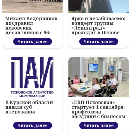
Михаил Ведерников
Ярко и незабываемо:
поздравил
концерт группы
псковских
«Ленинград»
десантников с 96-
проходит в Пскове
летием ВДВ и
вручил награды
Читать далее
Читать далее
В Курской области
«ЕКП Псковская»
нашли зуб
стартует 1 сентября:
птерозавра
профсоюзы
обсудили с бизнесом
новый цифровой
Читать далее
проект
Читать далее