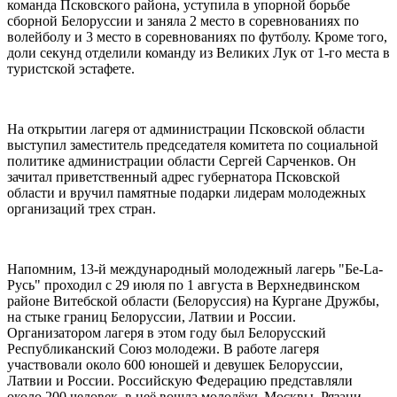
команда Псковского района, уступила в упорной борьбе
сборной Белоруссии и заняла 2 место в соревнованиях по
волейболу и 3 место в соревнованиях по футболу. Кроме того,
доли секунд отделили команду из Великих Лук от 1-го места в
туристской эстафете.
На открытии лагеря от администрации Псковской области
выступил заместитель председателя комитета по социальной
политике администрации области Сергей Сарченков. Он
зачитал приветственный адрес губернатора Псковской
области и вручил памятные подарки лидерам молодежных
организаций трех стран.
Напомним, 13-й международный молодежный лагерь "Бе-La-
Русь" проходил с 29 июля по 1 августа в Верхнедвинском
районе Витебской области (Белоруссия) на Кургане Дружбы,
на стыке границ Белоруссии, Латвии и России.
Организатором лагеря в этом году был Белорусский
Республиканский Союз молодежи. В работе лагеря
участвовали около 600 юношей и девушек Белоруссии,
Латвии и России. Российскую Федерацию представляли
около 200 человек, в неё вошла молодёжь Москвы, Рязани,